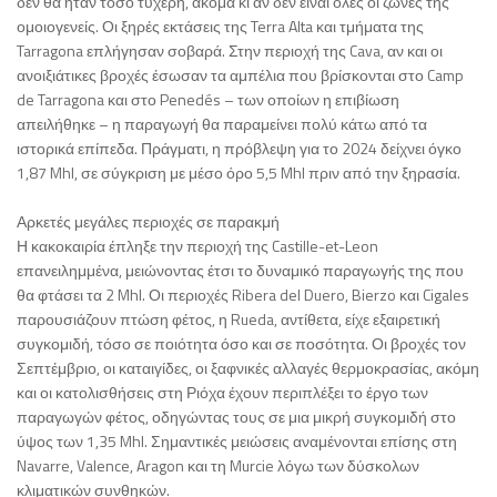
δεν θα ήταν τόσο τυχερή, ακόμα κι αν δεν είναι όλες οι ζώνες της
ομοιογενείς. Οι ξηρές εκτάσεις της Terra Alta και τμήματα της
Tarragona επλήγησαν σοβαρά. Στην περιοχή της Cava, αν και οι
ανοιξιάτικες βροχές έσωσαν τα αμπέλια που βρίσκονται στο Camp
de Tarragona και στο Penedés – των οποίων η επιβίωση
απειλήθηκε – η παραγωγή θα παραμείνει πολύ κάτω από τα
ιστορικά επίπεδα. Πράγματι, η πρόβλεψη για το 2024 δείχνει όγκο
1,87 Mhl, σε σύγκριση με μέσο όρο 5,5 Mhl πριν από την ξηρασία.
Αρκετές μεγάλες περιοχές σε παρακμή
Η κακοκαιρία έπληξε την περιοχή της Castille-et-Leon
επανειλημμένα, μειώνοντας έτσι το δυναμικό παραγωγής της που
θα φτάσει τα 2 Mhl. Οι περιοχές Ribera del Duero, Bierzo και Cigales
παρουσιάζουν πτώση φέτος, η Rueda, αντίθετα, είχε εξαιρετική
συγκομιδή, τόσο σε ποιότητα όσο και σε ποσότητα. Οι βροχές τον
Σεπτέμβριο, οι καταιγίδες, οι ξαφνικές αλλαγές θερμοκρασίας, ακόμη
και οι κατολισθήσεις στη Ριόχα έχουν περιπλέξει το έργο των
παραγωγών φέτος, οδηγώντας τους σε μια μικρή συγκομιδή στο
ύψος των 1,35 Mhl. Σημαντικές μειώσεις αναμένονται επίσης στη
Navarre, Valence, Aragon και τη Murcie λόγω των δύσκολων
κλιματικών συνθηκών.