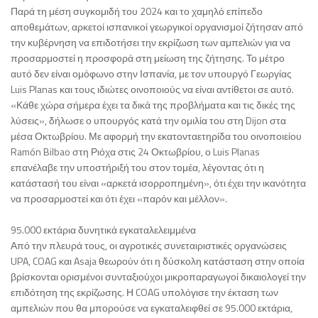
Παρά τη μέση συγκομιδή του 2024 και το χαμηλό επίπεδο
αποθεμάτων, αρκετοί ισπανικοί γεωργικοί οργανισμοί ζήτησαν από
την κυβέρνηση να επιδοτήσει την εκρίζωση των αμπελιών για να
προσαρμοστεί η προσφορά στη μείωση της ζήτησης. Το μέτρο
αυτό δεν είναι ομόφωνο στην Ισπανία, με τον υπουργό Γεωργίας
Luis Planas και τους ιδιώτες οινοποιούς να είναι αντίθετοι σε αυτό.
«Κάθε χώρα σήμερα έχει τα δικά της προβλήματα και τις δικές της
λύσεις», δήλωσε ο υπουργός κατά την ομιλία του στη Dijon στα
μέσα Οκτωβρίου. Με αφορμή την εκατονταετηρίδα του οινοποιείου
Ramón Bilbao στη Ριόχα στις 24 Οκτωβρίου, ο Luis Planas
επανέλαβε την υποστήριξή του στον τομέα, λέγοντας ότι η
κατάστασή του είναι «αρκετά ισορροπημένη», ότι έχει την ικανότητα
να προσαρμοστεί και ότι έχει «παρόν και μέλλον».
95.000 εκτάρια δυνητικά εγκαταλελειμμένα
Από την πλευρά τους, οι αγροτικές συνεταιριστικές οργανώσεις
UPA, COAG και Asaja θεωρούν ότι η δύσκολη κατάσταση στην οποία
βρίσκονται ορισμένοι συνταξιούχοι μικροπαραγωγοί δικαιολογεί την
επιδότηση της εκρίζωσης. Η COAG υπολόγισε την έκταση των
αμπελιών που θα μπορούσε να εγκαταλειφθεί σε 95.000 εκτάρια,