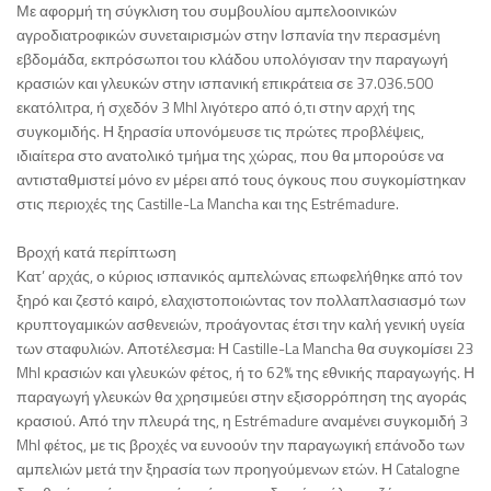
Με αφορμή τη σύγκλιση του συμβουλίου αμπελοοινικών
αγροδιατροφικών συνεταιρισμών στην Ισπανία την περασμένη
εβδομάδα, εκπρόσωποι του κλάδου υπολόγισαν την παραγωγή
κρασιών και γλευκών στην ισπανική επικράτεια σε 37.036.500
εκατόλιτρα, ή σχεδόν 3 Mhl λιγότερο από ό,τι στην αρχή της
συγκομιδής. Η ξηρασία υπονόμευσε τις πρώτες προβλέψεις,
ιδιαίτερα στο ανατολικό τμήμα της χώρας, που θα μπορούσε να
αντισταθμιστεί μόνο εν μέρει από τους όγκους που συγκομίστηκαν
στις περιοχές της Castille-La Mancha και της Estrémadure.
Βροχή κατά περίπτωση
Κατ’ αρχάς, ο κύριος ισπανικός αμπελώνας επωφελήθηκε από τον
ξηρό και ζεστό καιρό, ελαχιστοποιώντας τον πολλαπλασιασμό των
κρυπτογαμικών ασθενειών, προάγοντας έτσι την καλή γενική υγεία
των σταφυλιών. Αποτέλεσμα: Η Castille-La Mancha θα συγκομίσει 23
Mhl κρασιών και γλευκών φέτος, ή το 62% της εθνικής παραγωγής. Η
παραγωγή γλευκών θα χρησιμεύει στην εξισορρόπηση της αγοράς
κρασιού. Από την πλευρά της, η Estrémadure αναμένει συγκομιδή 3
Mhl φέτος, με τις βροχές να ευνοούν την παραγωγική επάνοδο των
αμπελιών μετά την ξηρασία των προηγούμενων ετών. Η Catalogne