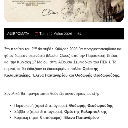
ΑΦΙΕΡΩΜΑΤΑ
Τρίτη 12 Μαΐου 2026 11:34
ου
Στο πλαίσιο του 2
Φεστιβάλ Κιθάρας 2026 θα πραγματοποιηθούν και
φέτος δωρεάν σεμινάρια (Master Class) από την Παρασκευή 15 έως
και την Κυριακή 17 Μαΐου, στην Αίθουσα Σεμιναρίων του ΠΣΚΗ. Τα
σεμινάρια θα διδάξουν οι διακεκριμένοι σολίστ
Ορέστης
Καλαμπαλίκης, Έλενα Παπανδρέου
και
Θοδωρής Θεοδωρούδης
.
Συνολικά θα πραγματοποιηθούν έξι συναντήσεις ως εξής:
Παρασκευή (πρωί & απόγευμα):
Θοδωρής Θεοδωρούδης
Σάββατο (πρωί & απόγευμα):
Ορέστης Καλαμπαλίκης
Κυριακή (πρωί & απόγευμα):
Έλενα Παπανδρέου