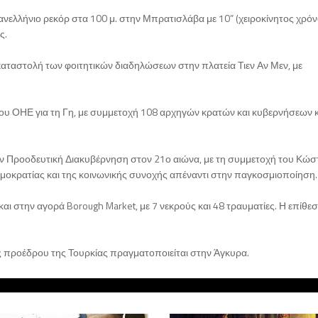
ελλήνιο ρεκόρ στα 100 μ. στην Μπρατισλάβα με 10” (χειροκίνητος χρόν
ς.
αταστολή των φοιτητικών διαδηλώσεων στην πλατεία Τιεν Αν Μεν, με
 του ΟΗΕ για τη Γη, με συμμετοχή 108 αρχηγών κρατών και κυβερνήσεων κ
την Προοδευτική Διακυβέρνηση στον 21ο αιώνα, με τη συμμετοχή του Κώσ
δημοκρατίας και της κοινωνικής συνοχής απέναντι στην παγκοσμιοποίηση.
ι στην αγορά Borough Market, με 7 νεκρούς και 48 τραυματίες. Η επίθεσ
ς προέδρου της Τουρκίας πραγματοποιείται στην Άγκυρα.