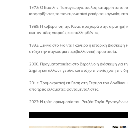
1972: Ο Βασίλης Παπαγεωργόπουλος καταρρίπτει το παν
ισοφαρίζοντας το πανευρωπαϊκό ρεκόρ του αγωνίσματο
1989: Η κυβέρνηση της Κίνας προχωρά στην αιματηρή κ
εκατοντάδες νεκρούς και συλληφθέντες.
1992: Ξεκινά στο Ρίο ντε Τζανέιρο η ιστορική Διάσκεψη
στόχο την παγκόσμια περιβαλλοντική προστασία.
2000: Πραγματοποιείται στο Βερολίνο η Διάσκεψη για 
Σημίτη και άλλων ηγετών, και στόχο την ενίσχυση της 
2017: Τρομοκρατική επίθεση στη Γέφυρα του Λονδίνου κα
από τρεις ισλαμιστές φονταμενταλιστές.
2023: Η τρίτη ορκωμοσία του Ρετζέπ Ταγίπ Ερντογάν ω