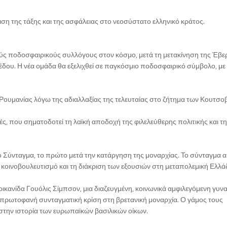
ση της τάξης και της ασφάλειας στο νεοσύστατο ελληνικό κράτος.
κούς ποδοσφαιρικούς συλλόγους στον κόσμο, μετά τη μετακίνηση της Έβε
έδου. Η νέα ομάδα θα εξελιχθεί σε παγκόσμιο ποδοσφαιρικό σύμβολο, με
 Ρουμανίας λόγω της αδιαλλαξίας της τελευταίας στο ζήτημα των Κουτσο
γές, που σηματοδοτεί τη λαϊκή αποδοχή της φιλελεύθερης πολιτικής και τ
ό Σύνταγμα, το πρώτο μετά την κατάργηση της μοναρχίας. Το σύνταγμα 
ν κοινοβουλευτισμό και τη διάκριση των εξουσιών στη μεταπολεμική Ελλά
ικανίδα Γουόλις Σίμπσον, μια διαζευγμένη, κοινωνικά αμφιλεγόμενη γυναί
ς πρωτοφανή συνταγματική κρίση στη βρετανική μοναρχία. Ο γάμος τους
 στην ιστορία των ευρωπαϊκών βασιλικών οίκων.