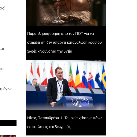
ος),
Παραπληροφόρηση από τον ΠΟΥ για να
στηρίξει ότι δεν υπάρχει κατανάλωση κρασιού
αι
χωρίς κίνδυνο για την υγεία
τα
η έγινε
Νίκος Παπανδρέου: Η Τουρκία χτίστηκε πάνω
σε εκτελέσεις και διωγμούς