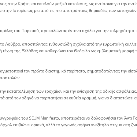
ς στην Κρήτη και εκτελούν μαζικά κατοίκους, ως αντίποινα για την αντ
 στην Ιστορία ως μια από τις πιο αποτρόπαιες θηριωδίες των κατοχικών
σαρέλες του Παρισιού, προκαλώντας έντονα σχόλια για την τολμηρότητά τ
 στο Λούβρο, αποσπώντας ενθουσιώδη σχόλια από την ευρωπαϊκή καλλιτ
κή τέχνη της Ελλάδας και καθιερώνει τον Θεόφιλο ως εμβληματική μορφή 
αγματοποιεί τον πρώτο διαστημικό περίπατο, σηματοδοτώντας την είσο
αποστολών.
 την καταπολέμηση των τροχαίων και την ενίσχυση της οδικής ασφάλειας.
τά από τον οδηγό να περπατήσει σε ευθεία γραμμή, για να διαπιστώσει αν
 συγγραφέας του SCUM Manifesto, αποπειράται να δολοφονήσει τον Άντι Γ
ρχολ επιβιώνει οριακά, αλλά το γεγονός αφήνει ανεξίτηλο στίγμα στη ζωή