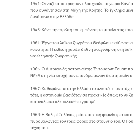
1941: Οι ναζί καταστρέφουν ολοσχερώς το χωριό Κάνδανο
που συνάντησαν στη Μάχη της Κρήτης. Το έγκλημα μένει
δυνάμεων στην Ελλάδα.
1946: Κάνει την πρώτη του εμφάνιση το μπικίνι στις πα
1961: Έργα του λαϊκού ζωγράφου Θεόφιλου εκτίθενται
κοινότητα. Η έκθεση χαρίζει διεθνή αναγνώριση στη λαϊ
νεοελληνικής ζωγραφικής.
1965: Ο Αμερικανός αστροναύτης Έντουαρντ Γουάιτ πρ
NASA στη νέα εποχή των επανδρωμένων διαστημικών 
1967: Καθιερώνεται στην Ελλάδα το αλκοτέστ, με στόχο
τότε, η αστυνομία βασιζόταν σε πρακτικές όπως το να ζη
καταναλώσει αλκοόλ.ευθεία γραμμή.
1968: Η Βαλερί Σολάνας, ριζοσπαστική φεμινίστρια και
πυροβολώντας τον τρεις φορές στο στούντιό του. Ο Γουό
τέχνη του.