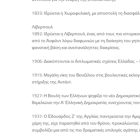
1833: Ιδρύεται η Χωροφυλακή, με αποστολή τη διασφάλι
Λίβερπουλ
1892: Ιδρύεται η Λίβερπουλ, ένας από τους πιο ιστορι
από το Άνφιλντ λόγω διαφωνιών με τη διοίκηση του γηπ
φανατική βάση και ανεπανάληπτες διακρίσεις.
1906: Διακόπτονται οι διπλωματικές σχέσεις Ελλάδας –
1915: Μεγάλη νίκη του Βενιζέλου στις βουλευτικές εκλο
στήριξης της Αντάντ.
1927: Η Βουλή των Ελλήνων ψηφίζει το νέο Δημοκρατικ
θεμελιώνει την Α’ Ελληνική Δημοκρατία, ενισχύοντας το
1937: Ο Εδουάρδος Ζ’ της Αγγλίας παντρεύεται την Αμερ
χάρη της, είχε παραιτηθεί από τον θρόνο, προκαλώντα
συμβολίζει μια από τις πιο δραματικές επιλογές αγάπης