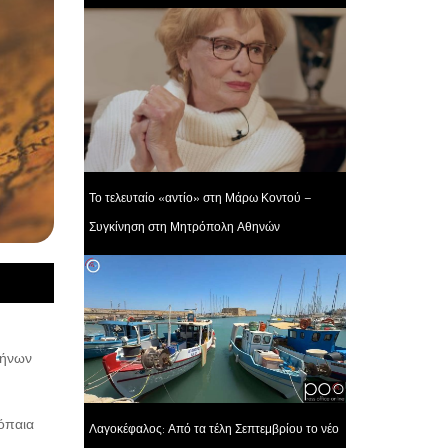
Το τελευταίο «αντίο» στη Μάρω Κοντού –
Συγκίνηση στη Μητρόπολη Αθηνών
λήνων
όπαια
Λαγοκέφαλος: Από τα τέλη Σεπτεμβρίου το νέο