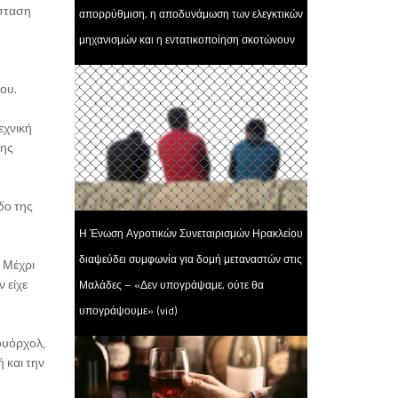
ίσταση
απορρύθμιση, η αποδυνάμωση των ελεγκτικών
μηχανισμών και η εντατικοποίηση σκοτώνουν
ου.
εχνική
της
δο της
Η Ένωση Αγροτικών Συνεταιρισμών Ηρακλείου
διαψεύδει συμφωνία για δομή μεταναστών στις
 Μέχρι
 είχε
Μαλάδες – «Δεν υπογράψαμε, ούτε θα
υπογράψουμε» (vid)
ουόρχολ,
 και την