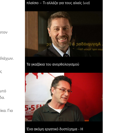
πλαίσιο – Τι αλλάζει για τους αλιείς (vid)
ρτον
βλάχων.
Τα γκαζάκια του ανορθολογισμού
ης
αυτό
δα.
κα. Για
Ένα ακόμη εργατικό δυστύχημα - Η