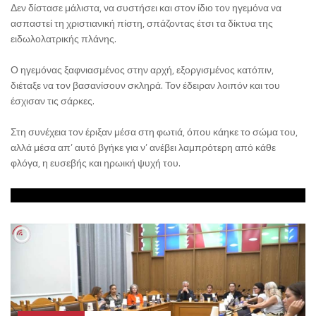
Δεν δίστασε μάλιστα, να συστήσει και στον ίδιο τον ηγεμόνα να
ασπαστεί τη χριστιανική πίστη, σπάζοντας έτσι τα δίκτυα της
ειδωλολατρικής πλάνης.
Ο ηγεμόνας ξαφνιασμένος στην αρχή, εξοργισμένος κατόπιν,
διέταξε να τον βασανίσουν σκληρά. Τον έδειραν λοιπόν και του
έσχισαν τις σάρκες.
Στη συνέχεια τον έριξαν μέσα στη φωτιά, όπου κάηκε το σώμα του,
αλλά μέσα απ’ αυτό βγήκε για ν’ ανέβει λαμπρότερη από κάθε
φλόγα, η ευσεβής και ηρωική ψυχή του.