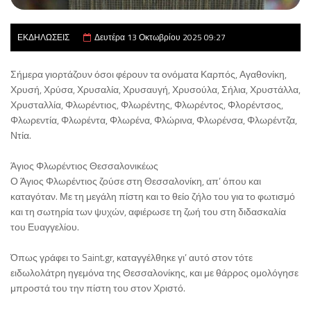
ΕΚΔΗΛΩΣΕΙΣ
Δευτέρα 13 Οκτωβρίου 2025 09:27
Σήμερα γιορτάζουν όσοι φέρουν τα ονόματα Καρπός, Αγαθονίκη,
Χρυσή, Χρύσα, Χρυσαλία, Χρυσαυγή, Χρυσούλα, Σήλια, Χρυστάλλα,
Χρυσταλλία, Φλωρέντιος, Φλωρέντης, Φλωρέντος, Φλορέντσος,
Φλωρεντία, Φλωρέντα, Φλωρένα, Φλώρινα, Φλωρένσα, Φλωρέντζα,
Ντία.
Άγιος Φλωρέντιος Θεσσαλονικέως
Ο Άγιος Φλωρέντιος ζούσε στη Θεσσαλονίκη, απ’ όπου και
καταγόταν. Με τη μεγάλη πίστη και το θείο ζήλο του για το φωτισμό
και τη σωτηρία των ψυχών, αφιέρωσε τη ζωή του στη διδασκαλία
του Ευαγγελίου.
Όπως γράφει το Saint.gr, καταγγέλθηκε γι’ αυτό στον τότε
ειδωλολάτρη ηγεμόνα της Θεσσαλονίκης, και με θάρρος ομολόγησε
μπροστά του την πίστη του στον Χριστό.