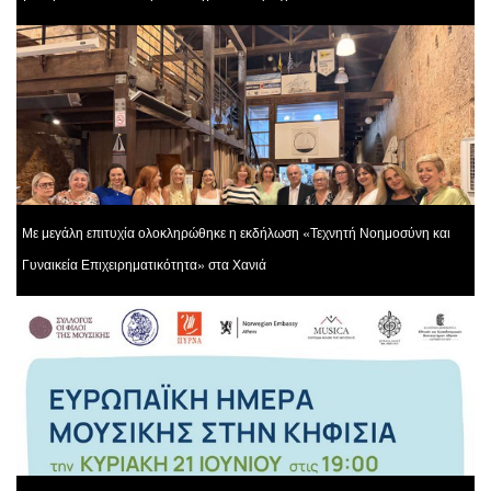
Με μεγάλη επιτυχία ολοκληρώθηκε η εκδήλωση «Τεχνητή Νοημοσύνη και
Γυναικεία Επιχειρηματικότητα» στα Χανιά