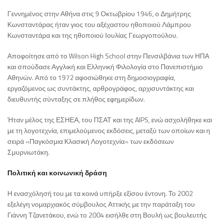
Γεννημένος στην Αθήνα στις 9 Οκτωβρίου 1946, ο Δημήτρης
Κωνσταντάρας ήταν γιος του αξέχαστου ηθοποιού Λάμπρου
Κωνσταντάρα και της ηθοποιού Ιουλίας Γεωργοπούλου.
Αποφοίτησε από το Wilson High School στην Πενσιλβάνια των ΗΠΑ
και σπούδασε Αγγλική και Ελληνική Φιλολογία στο Πανεπιστήμιο
Αθηνών. Από το 1972 αφοσιώθηκε στη δημοσιογραφία,
εργαζόμενος ως συντάκτης, αρθρογράφος, αρχισυντάκτης και
διευθυντής σύνταξης σε πλήθος εφημερίδων.
Ήταν μέλος της ΕΣΗΕΑ, του ΠΣΑΤ και της AIPS, ενώ ασχολήθηκε και
με τη λογοτεχνία, επιμελούμενος εκδόσεις, μεταξύ των οποίων και η
σειρά «Παγκόσμια Κλασική Λογοτεχνία» των εκδόσεων
Σμυρνιωτάκη.
Πολιτική και κοινωνική δράση
Η ενασχόλησή του με τα κοινά υπήρξε εξίσου έντονη. Το 2002
εξελέγη νομαρχιακός σύμβουλος Αττικής με την παράταξη του
Γιάννη Τζανετάκου, ενώ το 2004 εισήλθε στη Βουλή ως βουλευτής