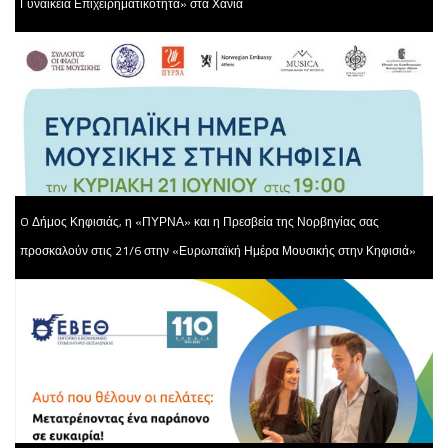
Γυναικεία Επιχειρηματικότητα» στα Χανιά
O Δήμος Κηφισιάς, η «ΠΥΡΝΑ» και η Πρεσβεία της Νορβηγίας σας
προσκαλούν στις 21/6 στην «Ευρωπαϊκή Ημέρα Μουσικής στην Κηφισιά»