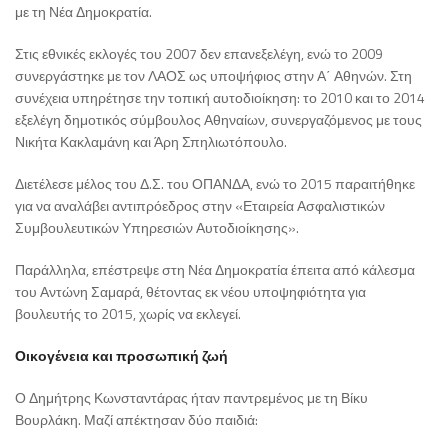
με τη Νέα Δημοκρατία.
Στις εθνικές εκλογές του 2007 δεν επανεξελέγη, ενώ το 2009
συνεργάστηκε με τον ΛΑΟΣ ως υποψήφιος στην Α΄ Αθηνών. Στη
συνέχεια υπηρέτησε την τοπική αυτοδιοίκηση: το 2010 και το 2014
εξελέγη δημοτικός σύμβουλος Αθηναίων, συνεργαζόμενος με τους
Νικήτα Κακλαμάνη και Άρη Σπηλιωτόπουλο.
Διετέλεσε μέλος του Δ.Σ. του ΟΠΑΝΔΑ, ενώ το 2015 παραιτήθηκε
για να αναλάβει αντιπρόεδρος στην «Εταιρεία Ασφαλιστικών
Συμβουλευτικών Υπηρεσιών Αυτοδιοίκησης».
Παράλληλα, επέστρεψε στη Νέα Δημοκρατία έπειτα από κάλεσμα
του Αντώνη Σαμαρά, θέτοντας εκ νέου υποψηφιότητα για
βουλευτής το 2015, χωρίς να εκλεγεί.
Οικογένεια και προσωπική ζωή
Ο Δημήτρης Κωνσταντάρας ήταν παντρεμένος με τη Βίκυ
Βουρλάκη. Μαζί απέκτησαν δύο παιδιά: