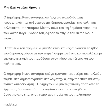
Μια ζωή γεμάτη δράση
Ο Δημήτρης Κωνσταντάρας υπήρξε μια πολυδιάστατη
προσωπικότητα: άνθρωπος της δημοσιογραφίας, της πολιτικής,
αλλά και του πολιτισμού. Με την πένα του, τη δημόσια παρουσία
του και τις παρεμβάσεις του, άφησε το στίγμα του σε πολλούς
τομείς.
Η απώλειά του αφήνει ένα μεγάλο κενό, καθώς συνδύασε το ήθος
του δημοσιογράφου με την ενεργή συμμετοχή στα κοινά, αλλά και με
την οικογενειακή του παράδοση στον χώρο της τέχνης και του
πολιτισμού.
Ο Δημήτρης Κωνσταντάρας φεύγει έχοντας προσφέρει σε πολλούς
τομείς: στη δημοσιογραφία, στη λογοτεχνία, στην πολιτική και στην
τοπική αυτοδιοίκηση. Η μνήμη του θα μείνει ζωντανή, τόσο από το
έργο του, όσο και από την οικογένειά του που συνεχίζει να
δραστηριοποιείται στον χώρο των media και του πολιτισμού.
madata.gr