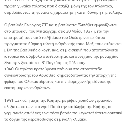
πρώτη γυναίκα πιλότος που διασχίζει μόνη της τον Ατλαντικό,
συμβολίζοντας τη γυναικεία χειραφέτηση και τη δύναμη της τόλμης.
Ο βασιλιάς Γεώργιος ΣΤ΄ και η βασίλισσα Ελισάβετ εμφανίζονται
στο μπαλκόνι του Μπάκιγχαμ, στις 20 Μαΐου 1937, μετά την
επιστροφή τους από το Αββαείο του Ουέστμινστερ, όπου
πραγματοποιήθηκε η τελετή ενθρόνισής τους. Μαζί τους στέκονται
μέλη της βασιλικής οικογένειας, σε μια σκηνή που αποτυπώνεται
ιστορικά ως σύμβολο σταθερότητας και συνέχειας της μοναρχίας
λίγο πριν ξεσπάσει ο Β΄ Παγκόσμιος Πόλεμος.
1940: Οι πρώτοι κρατούμενοι φτάνουν στο στρατόπεδο
συγκέντρωσης του Άουσβιτς, σηματοδοτώντας την απαρχή της
φρίκης του Ολοκαυτώματος και της βιομηχανικής εξόντωσης
εκατομμυρίων ανθρώπων.
1941: Ξεκινά η μάχη της Κρήτης, με ρίψεις χιλιάδων γερμανών
αλεξιπτωτιστών στο νησί. Παρά την κατάληψη της Κρήτης, οι
γερμανικές απώλειες είναι τόσο βαριές που εγκαταλείπεται οριστικά
το δόγμα της αεραπόβασης σε μεγάλη κλίμακα.