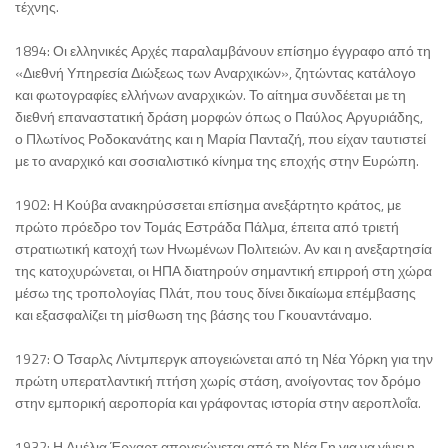
τέχνης.
1894: Οι ελληνικές Αρχές παραλαμβάνουν επίσημο έγγραφο από τη
«Διεθνή Υπηρεσία Διώξεως των Αναρχικών», ζητώντας κατάλογο
και φωτογραφίες ελλήνων αναρχικών. Το αίτημα συνδέεται με τη
διεθνή επαναστατική δράση μορφών όπως ο Παύλος Αργυριάδης,
ο Πλωτίνος Ροδοκανάτης και η Μαρία Πανταζή, που είχαν ταυτιστεί
με το αναρχικό και σοσιαλιστικό κίνημα της εποχής στην Ευρώπη.
1902: Η Κούβα ανακηρύσσεται επίσημα ανεξάρτητο κράτος, με
πρώτο πρόεδρο τον Τομάς Εστράδα Πάλμα, έπειτα από τριετή
στρατιωτική κατοχή των Ηνωμένων Πολιτειών. Αν και η ανεξαρτησία
της κατοχυρώνεται, οι ΗΠΑ διατηρούν σημαντική επιρροή στη χώρα
μέσω της τροπολογίας Πλάτ, που τους δίνει δικαίωμα επέμβασης
και εξασφαλίζει τη μίσθωση της βάσης του Γκουαντάναμο.
1927: Ο Τσαρλς Λίντμπεργκ απογειώνεται από τη Νέα Υόρκη για την
πρώτη υπερατλαντική πτήση χωρίς στάση, ανοίγοντας τον δρόμο
στην εμπορική αεροπορία και γράφοντας ιστορία στην αεροπλοΐα.
1932: Η Αμέλια Έρχαρτ απογειώνεται από τη Νέα Γη για να γίνει η