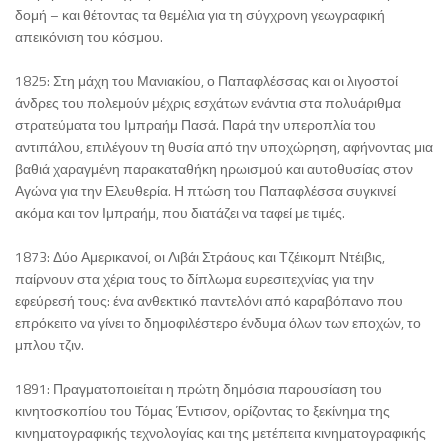
δομή – και θέτοντας τα θεμέλια για τη σύγχρονη γεωγραφική
απεικόνιση του κόσμου.
1825: Στη μάχη του Μανιακίου, ο Παπαφλέσσας και οι λιγοστοί
άνδρες του πολεμούν μέχρις εσχάτων ενάντια στα πολυάριθμα
στρατεύματα του Ιμπραήμ Πασά. Παρά την υπεροπλία του
αντιπάλου, επιλέγουν τη θυσία από την υποχώρηση, αφήνοντας μια
βαθιά χαραγμένη παρακαταθήκη ηρωισμού και αυτοθυσίας στον
Αγώνα για την Ελευθερία. Η πτώση του Παπαφλέσσα συγκινεί
ακόμα και τον Ιμπραήμ, που διατάζει να ταφεί με τιμές.
1873: Δύο Αμερικανοί, οι Λιβάι Στράους και Τζέικομπ Ντέιβις,
παίρνουν στα χέρια τους το δίπλωμα ευρεσιτεχνίας για την
εφεύρεσή τους: ένα ανθεκτικό παντελόνι από καραβόπανο που
επρόκειτο να γίνει το δημοφιλέστερο ένδυμα όλων των εποχών, το
μπλου τζιν.
1891: Πραγματοποιείται η πρώτη δημόσια παρουσίαση του
κινητοσκοπίου του Τόμας Έντισον, ορίζοντας το ξεκίνημα της
κινηματογραφικής τεχνολογίας και της μετέπειτα κινηματογραφικής