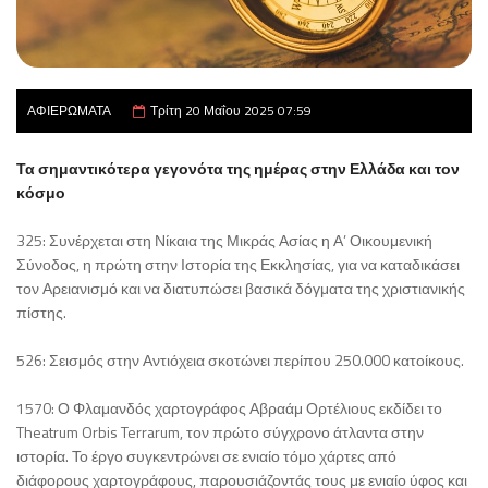
ΑΦΙΕΡΩΜΑΤΑ
Τρίτη 20 Μαΐου 2025 07:59
Τα σημαντικότερα γεγονότα της ημέρας στην Ελλάδα και τον
κόσμο
325: Συνέρχεται στη Νίκαια της Μικράς Ασίας η Α’ Οικουμενική
Σύνοδος, η πρώτη στην Ιστορία της Εκκλησίας, για να καταδικάσει
τον Αρειανισμό και να διατυπώσει βασικά δόγματα της χριστιανικής
πίστης.
526: Σεισμός στην Αντιόχεια σκοτώνει περίπου 250.000 κατοίκους.
1570: Ο Φλαμανδός χαρτογράφος Αβραάμ Ορτέλιους εκδίδει το
Theatrum Orbis Terrarum, τον πρώτο σύγχρονο άτλαντα στην
ιστορία. Το έργο συγκεντρώνει σε ενιαίο τόμο χάρτες από
διάφορους χαρτογράφους, παρουσιάζοντάς τους με ενιαίο ύφος και