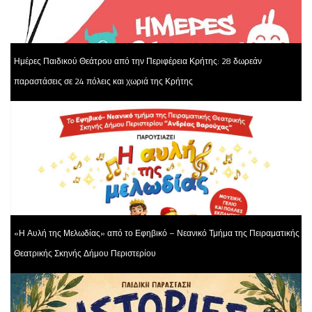
Ημέρες Παιδικού Θεάτρου από την Περιφέρεια Κρήτης: 28 δωρεάν
παραστάσεις σε 24 πόλεις και χωριά της Κρήτης
«Η Αυλή της Μελωδίας» από το Εφηβικό – Νεανικό Τμήμα της Πειραματικής
Θεατρικής Σκηνής Δήμου Περιστερίου