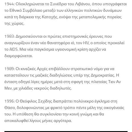
1944: Ολοκληρώνεται το Συνέδριο του Λιβάνου, όπου υπογράφεται
το Εθνικό Συμβόλαιο μεταξύ των ελληνικών πολιτικών δυνάμεων
κατά τη διάρκεια της Κατοχής, ενόψει της μεταπολεμικής πορείας
της χώρας.
1983: Δημοσιεύονται οι πρώτες επιστημονικές έρευνες που
αναγνωρίζουν έναν νέο θανατηφόρο ιό, τον HIV, ο οποίος προκαλεί
το AIDS. Μια νέα παγκόσμια υγειονομική κρίση αρχίζει να
διαμορφώνεται.
1989: Οι κινεζικές Αρχές επιβάλλουν στρατιωτικό νόμο για να
καταστείλουν τις μαζικές διαδηλώσεις υπέρ της Δημοκρατίας. Η
ένταση οδηγεί λίγες ημέρες μετά στη σφαγή της πλατείας Τιεν Αν
Μεν, με χιλιάδες νεκρούς διαδηλωτές.
1996: Ο Θεόφιλος Σεχίδης διαπράττει πολύνεκρο έγκλημα στη
Θάσο, δολοφονώντας με φρικτό τρόπο πέντε μέλη της οικογένειάς
του. Η υπόθεση θα συγκλονίσει την κοινή γνώμη και θα
αποκαλυφθεί λίγους μήνες αργότερα.