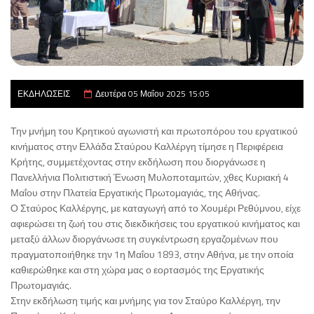
ΕΚΔΗΛΩΣΕΙΣ
Δευτέρα 05 Μαΐου 2025 15:05
Την μνήμη του Κρητικού αγωνιστή και πρωτοπόρου του εργατικού
κινήματος στην Ελλάδα Σταύρου Καλλέργη τίμησε η Περιφέρεια
Κρήτης, συμμετέχοντας στην εκδήλωση που διοργάνωσε η
Πανελλήνια Πολιτιστική Ένωση Μυλοποταμιτών, χθες Κυριακή 4
Μαΐου στην Πλατεία Εργατικής Πρωτομαγιάς, της Αθήνας.
Ο Σταύρος Καλλέργης, με καταγωγή από το Χουμέρι Ρεθύμνου, είχε
αφιερώσει τη ζωή του στις διεκδικήσεις του εργατικού κινήματος και
μεταξύ άλλων διοργάνωσε τη συγκέντρωση εργαζομένων που
πραγματοποιήθηκε την 1η Μαΐου 1893, στην Αθήνα, με την οποία
καθιερώθηκε και στη χώρα μας ο εορτασμός της Εργατικής
Πρωτομαγιάς.
Στην εκδήλωση τιμής και μνήμης για τον Σταύρο Καλλέργη, την