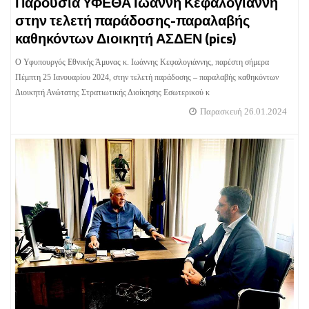
Παρουσία ΥΦΕΘΑ Ιωάννη Κεφαλογιάννη
στην τελετή παράδοσης-παραλαβής
καθηκόντων Διοικητή ΑΣΔΕΝ (pics)
Ο Υφυπουργός Εθνικής Άμυνας κ. Ιωάννης Κεφαλογιάννης, παρέστη σήμερα
Πέμπτη 25 Ιανουαρίου 2024, στην τελετή παράδοσης – παραλαβής καθηκόντων
Διοικητή Ανώτατης Στρατιωτικής Διοίκησης Εσωτερικού κ
Παρασκευή 26.01.2024