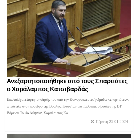
Ανεξαρτητοποιήθηκε από τους Σπαρτιάτες
ο Χαράλαμπος Κατσιβαρδάς
Επιστολή ανεξαρτητοποίησής του από την Κοινοβουλευτική Ομάδα «Σπαρτιάτες»,
απέστειλε στον πρόεδρο της Βουλής, Κωνσταντίνο Τασούλα, ο βουλευτής Β1′
Βόρειου Τομέα Αθηνών, Χαράλαμπος Κα
Πέμπτη 25.01.2024