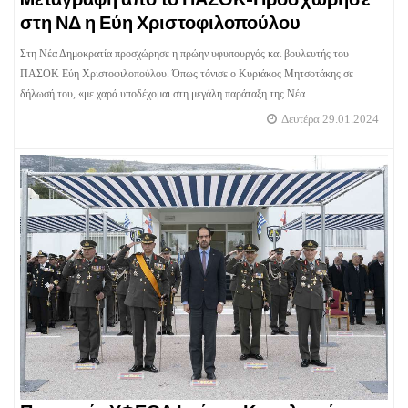
στη ΝΔ η Εύη Χριστοφιλοπούλου
Στη Νέα Δημοκρατία προσχώρησε η πρώην υφυπουργός και βουλευτής του
ΠΑΣΟΚ Εύη Χριστοφιλοπούλου. Όπως τόνισε ο Κυριάκος Μητσοτάκης σε
δήλωσή του, «με χαρά υποδέχομαι στη μεγάλη παράταξη της Νέα
Δευτέρα 29.01.2024