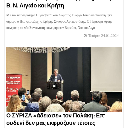
Β. Ν. Αιγαίο και Κρήτη
Με τον υποστράτηγο Πυροσβεστικού Σώματος Γιώργο Τσικαλά συναντήθηκε
σήμερα ο Περιφερειάρχης Κρήτης Σταύρος Αρναουτάκης. Ο Περιφερειάρχης
συνεχάρη το νέο Συντονιστή επιχειρήσεων Βορείου, Νοτίου Αιγα
Τετάρτη 24.01.2024
Ο ΣΥΡΙΖΑ «άδειασε» τον Πολάκη: Επ'
ουδενί δεν μας εκφράζουν τέτοιες