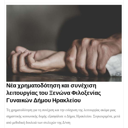
Νέα χρηματοδότηση και συνέχιση
λειτουργίας του Ξενώνα Φιλοξενίας
Γυναικών Δήμου Ηρακλείου
Τη χρηματοδότηση για τη συνέχιση και την ενίσχυση της λειτουργίας ακόμα μιας
σημαντικής κοινωνικής δομής εξασφάλισε ο Δήμος Ηρακλείου. Συγκεκριμένα, μετά
από μεθοδική δουλειά των στελεχών της Δ/νση