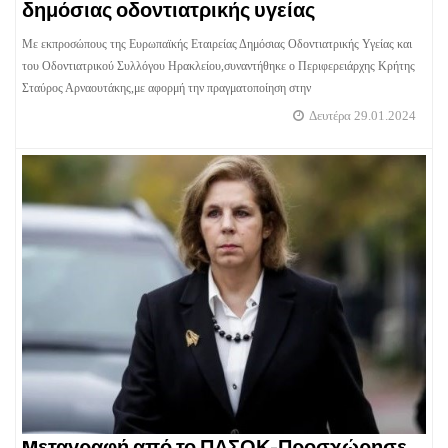
δημόσιας οδοντιατρικής υγείας
Με εκπροσώπους της Ευρωπαϊκής Εταιρείας Δημόσιας Οδοντιατρικής Υγείας και
του Οδοντιατρικού Συλλόγου Ηρακλείου,συναντήθηκε o Περιφερειάρχης Κρήτης
Σταύρος Αρναουτάκης,με αφορμή την πραγματοποίηση στην
Δευτέρα 29.01.2024
Mεταγραφή από το ΠΑΣΟΚ-Προσχώρησε