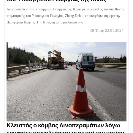
Αντιπροσωπεία του Υπουργείου Γεωργίας της Κίνας με επικεφαλής τον διευθυντή
κτηνιατρικής του Υπουργείου Γεωργίας, Zhang Dehui, επισκέφθηκε σήμερα την
Περιφέρεια Κρήτης. Την Κινεζική αντιπροσωπεία υπο
Τρίτη 23.01.2024
Κλειστός ο κόμβος Λινοπεραμάτων λόγω
εργασίες ασφαλτόστρωσης επί του νοτίου