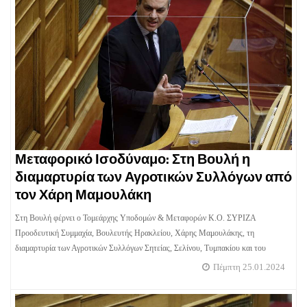
Μεταφορικό Ισοδύναμο: Στη Βουλή η
διαμαρτυρία των Αγροτικών Συλλόγων από
τον Χάρη Μαμουλάκη
Στη Βουλή φέρνει ο Τομεάρχης Υποδομών & Μεταφορών Κ.Ο. ΣΥΡΙΖΑ
Προοδευτική Συμμαχία, Βουλευτής Ηρακλείου, Χάρης Μαμουλάκης, τη
διαμαρτυρία των Αγροτικών Συλλόγων Σητείας, Σελίνου, Τυμπακίου και του
Πέμπτη 25.01.2024