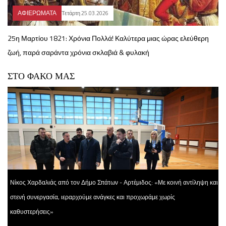
ΑΦΙΕΡΩΜΑΤΑ
Τετάρτη 25.03.2026
25η Μαρτίου 1821: Χρόνια Πολλά! Καλύτερα μιας ώρας ελεύθερη
ζωή, παρά σαράντα χρόνια σκλαβιά & φυλακή
ΣΤΟ ΦΑΚΟ ΜΑΣ
Νίκος Χαρδαλιάς από τον Δήμο Σπάτων - Αρτέμιδος: «Με κοινή αντίληψη και
στενή συνεργασία, ιεραρχούμε ανάγκες και προχωράμε χωρίς
καθυστερήσεις»