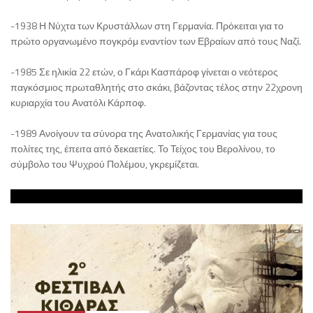
-1938 Η Νύχτα των Κρυστάλλων στη Γερμανία. Πρόκειται για το
πρώτο οργανωμένο πογκρόμ εναντίον των Εβραίων από τους Ναζί.
-1985 Σε ηλικία 22 ετών, ο Γκάρι Κασπάροφ γίνεται ο νεότερος
παγκόσμιος πρωταθλητής στο σκάκι, βάζοντας τέλος στην 22χρονη
κυριαρχία του Ανατόλι Κάρποφ.
-1989 Ανοίγουν τα σύνορα της Ανατολικής Γερμανίας για τους
πολίτες της, έπειτα από δεκαετίες. Το Τείχος του Βερολίνου, το
σύμβολο του Ψυχρού Πολέμου, γκρεμίζεται.