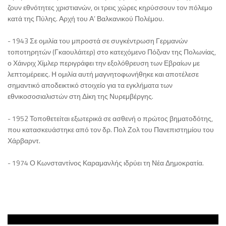
ζουν εθνότητες χριστιανών, οι τρεις χώρες κηρύσσουν τον πόλεμο
κατά της Πύλης. Αρχή του Α’ Βαλκανικού Πολέμου.
- 1943 Σε ομιλία του μπροστά σε συγκέντρωση Γερμανών
τοποτηρητών (Γκαουλάιτερ) στο κατεχόμενο Πόζναν της Πολωνίας,
ο Χάινριχ Χίμλερ περιγράφει την εξολόθρευση των Εβραίων με
λεπτομέρειες. Η ομιλία αυτή μαγνητοφωνήθηκε και αποτέλεσε
σημαντικό αποδεικτικό στοιχείο για τα εγκλήματα των
εθνικοσοσιαλιστών στη Δίκη της Νυρεμβέργης.
- 1952 Τοποθετείται εξωτερικά σε ασθενή ο πρώτος βηματοδότης,
που κατασκευάστηκε από τον δρ. Πολ Ζολ του Πανεπιστημίου του
Χάρβαρντ.
- 1974 Ο Κωνσταντίνος Καραμανλής ιδρύει τη Νέα Δημοκρατία.