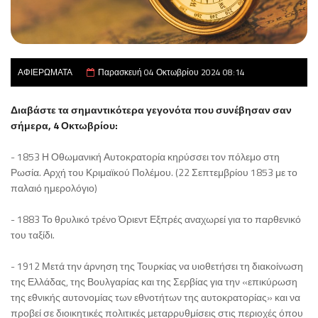
ΑΦΙΕΡΩΜΑΤΑ
Παρασκευή 04 Οκτωβρίου 2024 08:14
Διαβάστε τα σημαντικότερα γεγονότα που συνέβησαν σαν
σήμερα, 4 Οκτωβρίου:
- 1853 Η Οθωμανική Αυτοκρατορία κηρύσσει τον πόλεμο στη
Ρωσία. Αρχή του Κριμαϊκού Πολέμου. (22 Σεπτεμβρίου 1853 με το
παλαιό ημερολόγιο)
- 1883 Το θρυλικό τρένο Όριεντ Εξπρές αναχωρεί για το παρθενικό
του ταξίδι.
- 1912 Μετά την άρνηση της Τουρκίας να υιοθετήσει τη διακοίνωση
της Ελλάδας, της Βουλγαρίας και της Σερβίας για την «επικύρωση
της εθνικής αυτονομίας των εθνοτήτων της αυτοκρατορίας» και να
προβεί σε διοικητικές πολιτικές μεταρρυθμίσεις στις περιοχές όπου