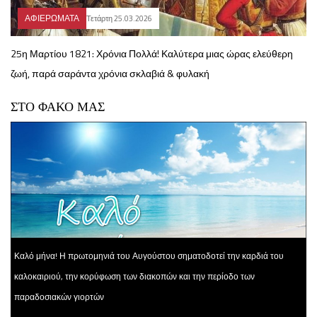
ΑΦΙΕΡΩΜΑΤΑ
Τετάρτη 25.03.2026
25η Μαρτίου 1821: Χρόνια Πολλά! Καλύτερα μιας ώρας ελεύθερη
ζωή, παρά σαράντα χρόνια σκλαβιά & φυλακή
ΣΤΟ ΦΑΚΟ ΜΑΣ
Καλό μήνα! Η πρωτομηνιά του Αυγούστου σηματοδοτεί την καρδιά του
καλοκαιριού, την κορύφωση των διακοπών και την περίοδο των
παραδοσιακών γιορτών