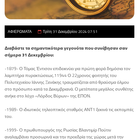
ΑΦΙΕΡΩΜΑΤΑ
Τρίτη 31 Δεκεμβρίου 2024 07:51
Διαβάστε τα σημαντικότερα γεγονότα που συνέβησαν σαν
σήμερα 31 Δεκεμβρίου:
-1879- Ο Τόμας Έντισον επιδεικνύει για πρώτη φορά δημόσια τον
λαμπτήρα πυρακτώσεως.11944 Ο 22χρονος φοιτητής του
Πολυτεχνείου Ιάννης Ξενάκης τραυματίζεται από θραύσμα όλμου
στο πρόσωπο κατά τα Δεκεμβριανά. Ο μετέπειτα μεγάλος συνθέτης
ανήκε στο λόχο «Λόρδος Βύρων» της ΕΠΟΝ.
-1989- Ο ιδιωτικός τηλεοπτικός σταθμός ΑΝΤ1 ξεκινά τις εκπομπές
του.
-1999- Ο πρωθυπουργός της Ρωσίας Βλαντιμίρ Πούτιν
αναλαμβάνει προσωρινά και την προεδρία της χώρας μετά την