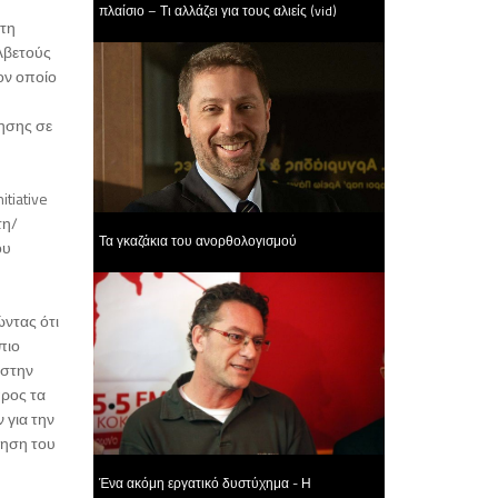
πλαίσιο – Τι αλλάζει για τους αλιείς (vid)
στη
λβετούς
ον οποίο
ίησης σε
tiative
τη/
Τα γκαζάκια του ανορθολογισμού
ου
ώντας ότι
πιο
 στην
προς τα
 για την
τηση του
Ένα ακόμη εργατικό δυστύχημα - Η