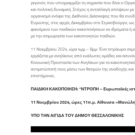
γεγονός που υπογραμμίζει τη σημασία που δίνει ο Οργα
και πολιτική δυναμική. Στόχος η ανταλλαγή απόψεων με 
οργανισμό ενόψει της Διεθνούς Διάσκεψης που θα συν
Ευρώπης, στις αρχές Δεκεμβρίου στο Στρασβούργο, ως
φαινόμενο των παιδικών κακοποιήσεων σε ιδρύματα ή αλ
με την ατιμωρησία των κακοποιητών παιδιών.
11 Νοεμβρίου 2024, ώρα 4μμ – 8μμ: Ένα τετράωρο σεμ
εργάζεται με ανηλίκους από ευάλωτες ομάδες και ασυνό
Κοινωνική Προστασία των Ανηλίκων για τα κακοποιητικ
αντιμετώπισή τους μέσω των θεσμών της αναδοχής και τ
επιστήμονες.
ΠΑΙΔΙΚΗ ΚΑΚΟΠΟΙΗΣΗ: “ΝΤΡΟΠΗ – Ευρωπαϊκές ιστο
11 Νοεμβρίου 2024, ώρες 11π.μ. Αίθουσα «Μανώ
ΥΠΟ ΤΗΝ ΑΙΓΙΔΑ ΤΟΥ ΔΗΜΟΥ ΘΕΣΣΑΛΟΝΙΚΗΣ