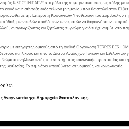
νισμός JUSTICE-INITIATIVE στο ρόλο της συμπρωτεύουσας ως πόλης με κ
το κοινό και η σύνταξη ενός τελικού μνημονίου που θα σταλεί στον Ελβετ
διοργανωθεί με την Επιτροπή Κοινωνικών Υποθέσεων του Συμβουλίου τη
 απόδειξη των καλών προθέσεων των κρατών να διερευνήσουν ιστορικά 
λού , αναγνωρίζοντας και ζητώντας συγνώμη για ό,τι έχει συμβεί στο π
ινάριο με εισηγητές νομικούς από τη Διεθνή Οργάνωση ΤERRES DES HO
δευτους ανήλικους και από το Δίκτυο Αναδόχων Γονέων και Εθελοντών γ
ά βιώματα ανηλίκων εντός του συστήματος κοινωνικής προστασίας και τ
ης υιοθεσίας. Το σεμινάριο απευθύνεται σε νομικούς και κοινωνικούς
ρίες“.
λης Αναγνωστάκης» Δημαρχείο Θεσσαλονίκης.