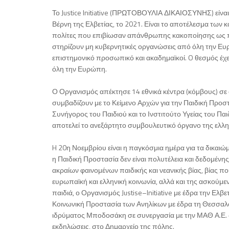
Το Justice Initiative (ΠΡΩΤΟΒΟΥΛΙΑ ΔΙΚΑΙΟΣΥΝΗΣ) είνα
Βέρνη της Ελβετίας, το 2021. Είναι το αποτέλεσμα τω
πολίτες που επιβίωσαν απάνθρωπης κακοποίησης ως πα
στηρίζουν μη κυβερνητικές οργανώσεις από όλη την Ε
επιστημονικό προσωπικό και ακαδημαϊκοί. O θεσμός έχ
όλη την Ευρώπη.
Ο Οργανισμός απέκτησε 14 εθνικά κέντρα (κόμβους) σε όλ
συμβαδίζουν με το Κείμενο Αρχών για την Παιδική Προ
Συνήγορος του Παιδιού και το Ινστιτούτο Υγείας του Π
αποτελεί το ανεξάρτητο συμβουλευτικό όργανο της ελλ
H 20η Νοεμβρίου είναι η παγκόσμια ημέρα για τα δικαι
η Παιδική Προστασία δεν είναι πολυτέλεια και δεδομέν
ακραίων φαινομένων παιδικής και νεανικής βίας, βίας πο
ευρωπαϊκή και ελληνική κοινωνία, αλλά και της ασκούμ
παιδιά, ο Οργανισμός Justise–Initiative με έδρα την Ελ
Κοινωνική Προστασία των Ανηλίκων με έδρα τη Θεσσαλ
ιδρύματος Μποδοσάκη σε συνεργασία με την ΜΑΘ Α.Ε. 
εκδηλώσεις, στο Δημαρχείο της πόλης.