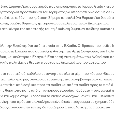
ι ένας Ευρωπαϊκός οργανισμός που δημιούργησε το Ίδρυμα Guido Fluri, 
ν καρποφόρων προσπαθειών του Ιδρύματος να αποδώσει δικαιοσύνη σε Ε
ιδιά, με ευθύνη του κράτους. Σήμερα αποτελεί ένα Ευρωπαϊκό θεσμό τ
υρώπη, ομάδες θυμάτων, εμπειρογνώμονες Ανθρωπίνων Δικαιωμάτων,
ει στο κέντρο της αποστολής του τη δικαίωση θυμάτων παιδικής κακοπο
η την Ευρώπη, ένα από τα οποία στην Ελλάδα. Οι δράσεις του Justice Ini
στασία στη Ελλάδα που συνέταξε η Ανεξάρτητη Αρχή Συνήγορος του Πολί
αιδιού, και υιοθέτησε η Ελληνική Επιτροπή Δικαιωμάτων του Ανθρώπου π
ηνικής πολιτείας σε θέματα προστασίας δικαιωμάτων του ανθρώπου.
ώματα του παιδιού, καθόλου αυτονόητα σε όλα τα μέρη του κόσμου. Θεωρ
ης μια πολύ κρίσιμης συγκυρίας εμφάνισης επαναλαμβανόμενων και όλων 
υ ασκείται από ενήλικες προς τα παιδιά και από τα παιδιά προς τα παιδιά
ενης θυματοποίησης από μηχανισμούς εξουσίας (ιδρύματα – οικογένεια) 
βετία και κόμβο στην Ελλάδα και το Δίκτυο Αναδόχων Γονέων και Εθελοντών
ονίκη, που πρόσφατα ολοκλήρωσε ένα διετές πρόγραμμα με χρηματοδό
διοργανώνουν υπό την αιγίδα του Δήμου Θεσσαλονίκης τις παρακάτω