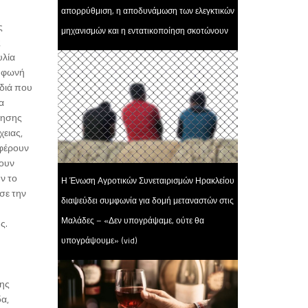
απορρύθμιση, η αποδυνάμωση των ελεγκτικών
ς
μηχανισμών και η εντατικοποίηση σκοτώνουν
ς
υλία
ι φωνή
ιδιά που
α
ίησης
ειας,
οφέρουν
χουν
ν το
Η Ένωση Αγροτικών Συνεταιρισμών Ηρακλείου
ησε την
διαψεύδει συμφωνία για δομή μεταναστών στις
Μαλάδες – «Δεν υπογράψαμε, ούτε θα
ς.
υπογράψουμε» (vid)
της
δα,