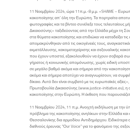
11 Νοεμβρίου 2024, ώρα 11π.μ.-8 μ.μ. «SHAME – Ευρωπ
κακοποίησης απ’ όλη την Ευρώπη. Τα πορτραίτα αποτυπ
φωτογραφίες και τα βίντεο συνέλεξε τους τελευταίους 
Δικαιοσύνης» ταξιδεύοντας από την Eλλάδα μέχρι τη Σου
στα θύματα κακοποίησης και επιδιώκει να καταδείξει τις
απομακρύνθηκαν από τις οικογένειές τους, αναγκαστικές 
εκμετάλλευσης, κακομεταχείρισης και σεξουαλικής κακ
που έχουν υποστεί, εξακολουθούν να έχουν σοβαρά σωμ
γήρατος ή κοινωνικής απομόνωσης, χωρίς ειδική υποστ
σε μεγάλο βαθμό ακόμα και σήμερα από την κακοποίησ
ακόμα και σήμερα αποτύχει να αναγνωρίσουν, να συμφι
δίκαιο. Αυτό δεν είναι συμβατό με τις ευρωπαϊκές αξίες»
Πρωτοβουλία Δικαιοσύνης (www.justice-initiative.eu),
κακοποίησης στην Ευρώπη. Η έκθεση που παρουσιάζεται
11 Νοεμβρίου 2024, 11 π.μ. Ανοιχτή εκδήλωση με την ύπ
πρόβλημα της κακοποίησης ανηλίκων στην Ελλάδα και 
Θεσσαλονίκης δια αρμοδίου Αντιδημάρχου. Ειδικότερα
διεθνούς έρευνας “Οur Voice” για το φαινόμενο της σεξο