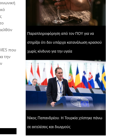
οινωνική
ικό
ς
το
αρελθόν
Παραπληροφόρηση από τον ΠΟΥ για να
στηρίξει ότι δεν υπάρχει κατανάλωση κρασιού
MMES που
χωρίς κίνδυνο για την υγεία
ια την
ην
Νίκος Παπανδρέου: Η Τουρκία χτίστηκε πάνω
σε εκτελέσεις και διωγμούς