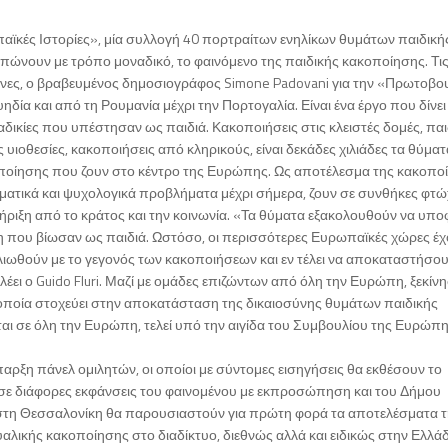
αϊκές Ιστορίες», μία συλλογή 40 πορτραίτων ενηλίκων θυμάτων παιδική
ώνουν με τρόπο μοναδικό, το φαινόμενο της παιδικής κακοποίησης. Τι
μήνες, ο βραβευμένος δημοσιογράφος Simone Padovani για την «Πρωτοβο
ηδία και από τη Ρουμανία μέχρι την Πορτογαλία. Είναι ένα έργο που δίνε
 αδικίες που υπέστησαν ως παιδιά. Κακοποιήσεις στις κλειστές δομές, πα
υιοθεσίες, κακοποιήσεις από κληρικούς, είναι δεκάδες χιλιάδες τα θύματ
οποίησης που ζουν στο κέντρο της Ευρώπης. Ως αποτέλεσμα της κακοπο
ατικά και ψυχολογικά προβλήματα μέχρι σήμερα, ζουν σε συνθήκες φτώχ
ήριξη από το κράτος και την κοινωνία. «Τα θύματα εξακολουθούν να υπ
η που βίωσαν ως παιδιά. Ωστόσο, οι περισσότερες Ευρωπαϊκές χώρες έ
λιωθούν με το γεγονός των κακοποιήσεων και εν τέλει να αποκαταστήσου
, λέει ο Guido Fluri. Μαζί με ομάδες επιζώντων από όλη την Ευρώπη, ξεκίν
 η οποία στοχεύει στην αποκατάσταση της δικαιοσύνης θυμάτων παιδικής
 σε όλη την Ευρώπη, τελεί υπό την αιγίδα του Συμβουλίου της Ευρώπη
αρξη πάνελ ομιλητών, οι οποίοι με σύντομες εισηγήσεις θα εκθέσουν το
σε διάφορες εκφάνσεις του φαινομένου με εκπροσώπηση και του Δήμου
 στη Θεσσαλονίκη θα παρουσιαστούν για πρώτη φορά τα αποτελέσματα 
υαλικής κακοποίησης στο διαδίκτυο, διεθνώς αλλά και ειδικώς στην Ελλά