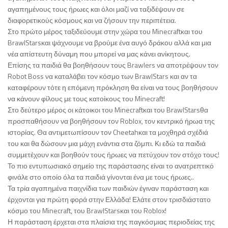
αγαπημένους τους ήρωες και όλοι μαζί να ταξιδέψουν σε
διαφορετικούς κόσμους και να ζήσουν την περιπέτεια.
Στο πρώτο μέρος ταξιδεύουμε στην χώρα του Minecraftκαι του
BrawlStarsκαι ψάχνουμε να βρούμε ένα αυγό δράκου αλλά και μια
νέα απίστευτη δύναμη που μπορεί να μας κάνει ανίκητους.
Επίσης τα παιδιά θα βοηθήσουν τους Brawlers να αποτρέψουν τον
Robot Boss να καταλάβει τον κόσμο των BrawlStars και αν τα
καταφέρουν τότε η επόμενη πρόκληση θα είναι να τους βοηθήσουν
να κάνουν φίλους με τους κατοίκους του Minecraft!
Στο δεύτερο μέρος οι κάτοικοι του Minecraftκαι του BrawlStarsθα
προσπαθήσουν να βοηθήσουν τον Roblox, τον κεντρικό ήρωα της
ιστορίας. Θα αντιμετωπίσουν τον Cheetahκαι τα μοχθηρά σχέδιά
του και θα δώσουν μια μάχη ενάντια στα ζόμπι. Κι εδώ τα παιδιά
συμμετέχουν και βοηθούν τους ήρωες να πετύχουν τον στόχο τους!
Το πιο εντυπωσιακό σημείο της παράστασης είναι το ανατρεπτικό
φινάλε στο οποίο όλα τα παιδιά γίνονται ένα με τους ήρωες..
Τα τρία αγαπημένα παιχνίδια των παιδιών έγιναν παράσταση και
έρχονται για πρώτη φορά στην Ελλάδα! Ελάτε στον τρισδιάστατο
κόσμο του Minecraft, του BrawlStarsκαι του Roblox!
Η παράσταση έρχεται στα πλαίσια της παγκόσμιας περιοδείας της