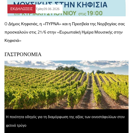
ΕΚΔΗΛΩΣΕΙΣ
Τρίτη 09.06.2026
O Δήμος Κηφισιάς, η «ΠΥΡΝΑ» και η Πρεσβεία της Νορβηγίας σας
προσκαλούν στις 21/6 στην «Ευρωπαϊκή Ημέρα Μουσικής στην
Κηφισιά»
ΓΑΣΤΡΟΝΟΜΙΑ
Η ποιότητα οδηγός για τη διαμόρφωση της αξίας των οινοστάφυλλων στον
φετινό τρύγο