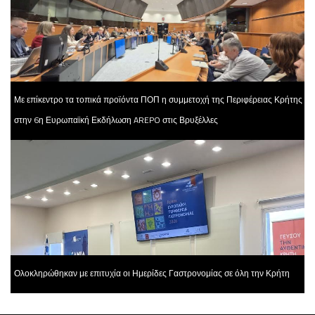
Με επίκεντρο τα τοπικά προϊόντα ΠΟΠ η συμμετοχή της Περιφέρειας Κρήτης
στην 6η Ευρωπαϊκή Εκδήλωση AREPO στις Βρυξέλλες
Ολοκληρώθηκαν με επιτυχία οι Ημερίδες Γαστρονομίας σε όλη την Κρήτη