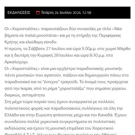
ΕΚΔΗΛΩΣΕΙΣ
Τετάρτη 24 Ιουλίου 2024 12:58
Οι «Χοροσταλίτες» παρουσιάζουν δύο συναυλίες με τίτλο «Νέα
βήματα σε παλιά μονοπάτια» και με τη στήριξη της Περιφέρειας
Κρήτης και ελεύθερη είσοδο.
Η πρώτη, το Σάββατο 27 Ιουλίου και ώρα 9.00μ.μ. στο χωριό Μάρθα
και η δευτέρη την Κυριακή 28 Ιουλίου και ώρα 8:30 μ.μ. στο
Αρκαλοχώρι.
Οι «Χοροσταλίτες» είναι μια ορχήστρα παραδοσιακής μουσικής
πέντε μουσικών που αγαπούν, παίζουν και δημιουργούν πάνω στο
παραδοσιακό και το "έντεχνο" τραγούδι. Το όνομά τους προέρχεται
από την Ικαρία, από το ρήμα "χοροσταλίζω" που σημαίνει χορεύω
διαρκώς, ασταμάτητα.
Στη μέχρι τώρα πορεία τους έχουν συνεργαστεί με πολλούς
πολιτιστικούς φορείς και παραδοσιακούς συλλόγους σε όλη την
Ελλάδα και στην Ευρώπη φτάνοντας μέχρι και τον Καναδά. Έχουν
συνοδεύσει πολλά χορευτικά συγκροτήματα σε πολιτιστικές
εκδηλώσεις και έχουν τη μουσική επιμέλεια του Χορευτικού
Φεστιβάλ Α.Σ.Ι.Σ. (όλων των ιδιωτικών σχολείων της Αθήνας).