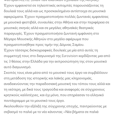
Έχουν εμφανιστεί σε τηλεοπτικές εκπομπές παρουσιάζοντας τη
δουλειά τους αλλά και ως προσκεκλημένοι αντίστοιχα σε μουσικά
αφιερώματα. Έχουν πραγματοποιήσει πολλές ζωντανές εμφανίσεις
με μουσικά φεστιβάλ, συναυλίες στην Αθήνα και στην περιφέρεια σε
μουσικές σκηνές αλλά και σε μεγάλες αθηναϊκές θεατρικές
παραγωγές. Έχουν πραγματοποιήσει ζωντανή εμφάνιση στο
Μέγαρο Μουσικής Αθηνών στο μεγάλο αφιέρωμα που
πραγματοποιήθηκε προς τιμήν της Δόμνας Σαμίου.
Έχουν τέσσερις δισκογραφικές δουλειές με μία από αυτές τη
συμμετοχή τους στο διαγωνισμό της Eurovision κερδίζοντας μια από
τις 3 θέσεις στην Ελλάδα για την εκπροσώπηση της στον μουσικό
αυτό διαγωνισμό.
Σκοπός τους είναι μέσα από το μουσικό τους έργο να συμβάλλουν
στη μετάδοση της ιστορικής και λαϊκής μας κληρονομιάς,
αναδεικνύοντας την παραδοσιακή μουσική του τόπου τους αλλά και
τη νεότερη, με δικά τους τραγούδια και αναφορές σε σύγχρονους
κρητικούς καλλιτέχνες, και όχι μόνο, που επηρέασαν το ελληνικό
πεντάγραμμο με το μουσικό τους έργο.
Ακολουθούν την εξέλιξή της σύγχρονης εποχής, παντρεύοντας με
σεβασμό το παλιό με το νέο κάνοντας «Νέα βήματα σε παλιά