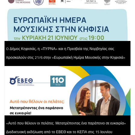
O Δήμος Κηφισιάς, η «ΠΥΡΝΑ» και η Πρεσβεία της Νορβηγίας σας
προσκαλούν στις 21/6 στην «Ευρωπαϊκή Ημέρα Μουσικής στην Κηφισιά»
«Αυτό που θέλουν οι πελάτες: Μετατρέποντας ένα παράπονο σε ευκαιρία»
Διαδικτυακή εκδήλωση από το ΕΒΕΘ και το ΚΕΠΑ στις 15 Ιουνίου