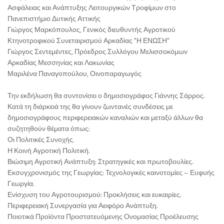
Ασφάλειας και Ανάπτυξης Λειτουργικών Τροφίμων στο
Πανεπιστήμιο Δυτικής Αττικής
Γιώργος Μαρκόπουλος, Γενικός διευθυντής Αγροτικού
Κτηνοτροφικού Συνεταιρισμού Αρκαδίας "Η ΕΝΩΣΗ"
Γιώργος Σεντεμέντες, Πρόεδρος Συλλόγου Μελισσοκόμων
Αρκαδίας Μεσσηνίας και Λακωνίας
Μαριλένα Παναγοπούλου, Οινοπαραγωγός
Την εκδήλωση θα συντονίσει ο δημοσιογράφος Γιάννης Σάρρος.
Κατά τη διάρκειά της θα γίνουν ζωντανές συνδέσεις με
δημοσιογράφους περιφερειακών καναλιών και μεταξύ άλλων θα
συζητηθούν θέματα όπως:
Οι Πολιτικές Συνοχής.
Η Κοινή Αγροτική Πολιτική.
Βιώσιμη Αγροτική Ανάπτυξη: Στρατηγικές και πρωτοβουλίες.
Εκσυγχρονισμός της Γεωργίας: Τεχνολογικές καινοτομίες – Ευφυής
Γεωργία.
Ενίσχυση του Αγροτουρισμού: Προκλήσεις και ευκαιρίες.
Περιφερειακή Συνεργασία για Αειφόρο Ανάπτυξη.
Ποιοτικά Προϊόντα Προστατευόμενης Ονομασίας Προέλευσης