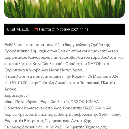
ΕΚΔΗΛΩΣΕΙΣ
Πέμπτη 21 Μαρτίου 2024 11:19
Εκδήλωση με το παραπάνω θέμα διοργανώνει η Ομάδα της
Προοδευτικής Συμμαχίας των Σοσιαλιστών και Δημοκρατών του
Ευρωπαϊκού Κοινοβουλίου με πρωτοβουλία του ευρωβουλευτή και
επικεφαλής της Κοινοβουλευτικής Ομάδας του ΠΑΣΟΚ στο
Ευρωπαϊκό Κοινοβούλιο Νίκου Παπανδρέου.
Η εκδήλωση θα πραγματοποιηθεί την Κυριακή 24 Μαρτίου 2024
(11:30-13:00) στην Τρίπολη Αρκαδίας στο Τουριστικό, Πλατεία
Άρεως.
Συμμετέχουν:
Νίκος Παπανδρέου, Ευρωβουλευτής ΠΑΣΟΚ-ΚΙΝ.ΑΛ.
Οδυσσέας Κωνσταντινόπουλος, Βουλευτής ΠΑΣΟΚ-ΚΙΝ.ΑΛ.
Κορίνα Κρέτσου, Βιντεοπαρέμβαση, Ευρωβουλευτής S&D, Πρώην
Ευρωπαία Επίτροπος Περιφερειακής Ανάπτυξης
Γεώργιος Ζακυνθινός, (M.Sc,Ph.D) Καθηγητής Τεχνολογίας