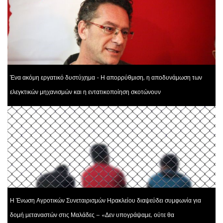
Ένα ακόμη εργατικό δυστύχημα - Η απορρύθμιση, η αποδυνάμωση των
ελεγκτικών μηχανισμών και η εντατικοποίηση σκοτώνουν
Η Ένωση Αγροτικών Συνεταιρισμών Ηρακλείου διαψεύδει συμφωνία για
δομή μεταναστών στις Μαλάδες – «Δεν υπογράψαμε, ούτε θα