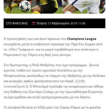
ΣΤΟ ΦΑΚΟ ΜΑΣ
Τετάρτη 13 Φεβρουαρίου 2019 11:08
Η πρώτη φάση των νοκ άουτ αγώνων του
Champions League
συνεχίζεται, μετά το επιβλητικό πέρασμα της Παρί Σεν Ζερμέν από
το «Ολντ Τράφορντ» και το μικρό προβάδισμα που απέκτησε η
Ρόμα έναντι της Πόρτο στη δική τους κόντρα.
Στο Άμστερνταμ, η Ρεάλ Μαδρίτης που έχει πρόγραμμα... βουνό,
έχοντας παίξει τον πρώτο ημιτελικό Κυπέλλου με την
Μπαρτσελόνα, ακολούθως το ντέρμπι της Μαδρίτης με την Ατλέτικο
και συνεχίζει, καθώς φιλοξενείται από τον Άγιαξ (22:00,
CosmoteSport 2). Ο Μπενζεμά πρόλαβε την αναμέτρηση και τέθηκε
στη διάθεση του Σαντιάγο Σολάρι, με την πρωταθλήτρια Ευρώπης
να έχει κερδίσει και τα έξι προηγούμενα ματς με τον Αίαντα.
To αποψινό θα είναι το 600ο ματς του Σέρχιο Ράμος με τη φανέλα