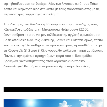
της «βασίλισσας» και θα έχει πλέον ένα λιγότερο από τους Πάκο
Χέντο και Φερνάντο Ιέρο στη λίστα με τους ποδοσφαιριστές με τις
περισσότερες συμμετοχές στο κλαμπ.
Την ίδια ώρα, στο Λονδίνο, η Τότεναμ που παραμένει δίχως τους
Κέιν και Άλι υποδέχεται τη Μπορούσια Ντόρτμουντ (22:00,
CosmoteSport 1), που ναι μεν ταξίδεψε στην αγγλική πρωτεύουσα
με τις απουσίες των Ρόις, Αλκάθερ, Βάιγκλ και Πίστσεκ, όμως, έπειτα
και από το μεγάλο πάθημα στο πρόσφατο ματς πρωταθλήματος με
τη Χόφενχαϊμ (3-3 από 3-0), σίγουρα θα ψάξει μια ηχηρή αντίδραση.
Πάντως, την αμέσως προηγούμενη φορά που οι δύο ομάδες
βρέθηκαν ξανά αντιμέτωπες στον κορυφαίο ευρωπαϊκό
διασυλλογικό θεσμό, τα «σπιρούνια» είχαν πάρει δυο νίκες.