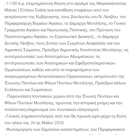
-11:00 π.μ. επιμνημόσυνη δέηση στο άγαλμα της Μικρασιάτισσας
Μάνας ( Επάνω Σκάλα )και κατάθεση στεφάνων από τον
εκπρόσωπο της Κυβέρνησης, τους βουλευτές του Ν. Λέσβου, τον
Περιφερειάρχη Βορείου Αιγαίου, το Δήμαρχο Μυτιλήνης, το Γενικό
Γραμματέα Αιγαίου και Νησιωτικής Πολιτικής, τον Πρύτανη του
Πανεπιστημίου Αιγαίου, το Στρατιωτικό Διοικητή, , το Δήμαρχο
Δυτικής Λέσβου, τους Δ/κτες των Σωμάτων Ασφαλείας και του
Λιμενικού Σώματος, Πρόεδρο Δημοτικής Κοινότητας Μυτιλήνης, τις
αντιπροσωπείες των Αποστράτων Αξιωματικών, τις
αντιπροσωπείες των Αναπηρικών και Εφεδροπολεμιστικών
Οργανώσεων, καθώς και από τα παραρτήματα των
αναγνωρισμένων Αντιστασιακών Οργανώσεων, εκπρόσωπο της
Ένωσης Ποντίων και Φίλων Ποντίων Μυτιλήνης, Πρόεδροι άλλων
Συλλόγων και Σωματείων.
- Παρουσίαση ποντιακών χορών από την Ένωση Ποντίων και
Φίλων Ποντίων Μυτιλήνης, τιμώντας την ιστορική μνήμη και την
πολιτιστική κληρονομιά του ποντιακού ελληνισμού.
-Γενικός σημαιοστολισμός από την 8η πρωινή ώρα μέχρι τη δύση
του ηλίου της 24 ης Μαΐου 2026.
-Φωταγώγηση των δημοσίων καταστημάτων, του Περιφερειακού