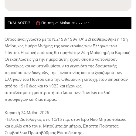
ΕΚΔΗΛΩΣΕΙΣ
Πέμπτη 21 Μαΐου 2026 23:41
Όπως είναι γνωστό με το Ν.2193/1994, (Α’ 32) καθιερώθηκε η 19η
Μαΐου, ως Ημέρα Μνήμης της γενοκτονίας των Ελλήνων του
Πόντου. Η φετινή επέτειος θα τιμηθεί την 24 η Μαΐου ημέρα Κυριακή.
Οι εκδηλώσεις για την ημέρα αυτή, έχουν σκοπό να τονίσουν
ιδιαιτέρως και να υπενθυμίσουν τα γεγονότα της δραματικής
περιόδου των διωγμών, της Γενοκτονίας και του ξεριζωμού των
Ελλήνων του Πόντου από την Οθωμανική κατοχή, που διήρκησαν
από το 1916 έως και το 1923 και είχαν ως
αποτέλεσμα τη μετατροπή του λαού των Ποντίων σε λαό
προσφύγων και διασποράς.
Κυριακή 24 Μαΐου 2026
-Τέλεση Δοξολογίας στις 10:15 π.μ. στον Ιερό Ναό Μητροπόλεως
και ομιλία από τον κ. Μπούμπα Δημήτριο, Επόπτη Ποιότητας
Συμβούλων Πρωτοβάθμιας Εκπαίδευσης .