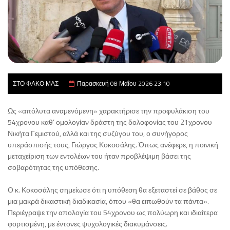
ΣΤΟ ΦΑΚΟ ΜΑΣ
Παρασκευή 08 Μαΐου 2026 23:10
Ως «απόλυτα αναμενόμενη» χαρακτήρισε την προφυλάκιση του
54χρονου καθ’ ομολογίαν δράστη της δολοφονίας του 21χρονου
Νικήτα Γεμιστού, αλλά και της συζύγου του, ο συνήγορος
υπεράσπισής τους, Γιώργος Κοκοσάλης. Όπως ανέφερε, η ποινική
μεταχείριση των εντολέων του ήταν προβλέψιμη βάσει της
σοβαρότητας της υπόθεσης.
Ο κ. Κοκοσάλης σημείωσε ότι η υπόθεση θα εξεταστεί σε βάθος σε
μια μακρά δικαστική διαδικασία, όπου «θα ειπωθούν τα πάντα».
Περιέγραψε την απολογία του 54χρονου ως πολύωρη και ιδιαίτερα
φορτισμένη, με έντονες ψυχολογικές διακυμάνσεις.