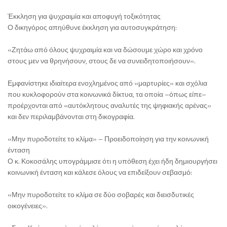
Έκκληση για ψυχραιμία και αποφυγή τοξικότητας
Ο δικηγόρος απηύθυνε έκκληση για αυτοσυγκράτηση:
«Ζητάω από όλους ψυχραιμία και να δώσουμε χώρο και χρόνο
στους μεν να θρηνήσουν, στους δε να συνειδητοποιήσουν».
Εμφανίστηκε ιδιαίτερα ενοχλημένος από «μαρτυρίες» και σχόλια
που κυκλοφορούν στα κοινωνικά δίκτυα, τα οποία –όπως είπε–
προέρχονται από «αυτόκλητους αναλυτές της ψηφιακής αρένας»
και δεν περιλαμβάνονται στη δικογραφία.
«Μην πυροδοτείτε το κλίμα» – Προειδοποίηση για την κοινωνική
ένταση
Ο κ. Κοκοσάλης υπογράμμισε ότι η υπόθεση έχει ήδη δημιουργήσει
κοινωνική ένταση και κάλεσε όλους να επιδείξουν σεβασμό:
«Μην πυροδοτείτε το κλίμα σε δύο σοβαρές και διεισδυτικές
οικογένειες».