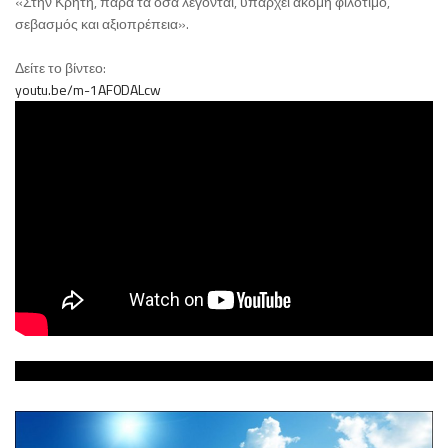
«Στην Κρήτη, παρά τα όσα λέγονται, υπάρχει ακόμη φιλότιμο,
σεβασμός και αξιοπρέπεια».
Δείτε το βίντεο:
youtu.be/m-1AF0DALcw