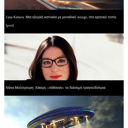
Casa Κatana: Μια εξοχική κατοικία με μοναδικό design, στο κρητικό τοπίο
(pics)
Νάνα Μούσχουρη: Χάκερς «πέθαναν» τη διάσημη τραγουδίστρια