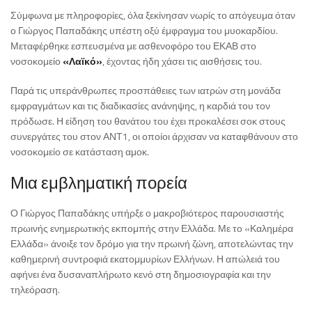
Σύμφωνα με πληροφορίες, όλα ξεκίνησαν νωρίς το απόγευμα όταν
ο Γιώργος Παπαδάκης υπέστη οξύ έμφραγμα του μυοκαρδίου.
Μεταφέρθηκε εσπευσμένα με ασθενοφόρο του ΕΚΑΒ στο
νοσοκομείο
«Λαϊκό»
, έχοντας ήδη χάσει τις αισθήσεις του.
Παρά τις υπεράνθρωπες προσπάθειες των ιατρών στη μονάδα
εμφραγμάτων και τις διαδικασίες ανάνηψης, η καρδιά του τον
πρόδωσε. Η είδηση του θανάτου του έχει προκαλέσει σοκ στους
συνεργάτες του στον ΑΝΤ1, οι οποίοι άρχισαν να καταφθάνουν στο
νοσοκομείο σε κατάσταση αμοκ.
Μια εμβληματική πορεία
Ο Γιώργος Παπαδάκης υπήρξε ο μακροβιότερος παρουσιαστής
πρωινής ενημερωτικής εκπομπής στην Ελλάδα. Με το «Καλημέρα
Ελλάδα» άνοιξε τον δρόμο για την πρωινή ζώνη, αποτελώντας την
καθημερινή συντροφιά εκατομμυρίων Ελλήνων. Η απώλειά του
αφήνει ένα δυσαναπλήρωτο κενό στη δημοσιογραφία και την
τηλεόραση.