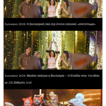
Eurovision 2026: Η βουλγαρική νίκη είχε έντονο ελληνικό «αποτύπωμα»
Eurovision 2026: Μεγάλη νικήτρια η Βουλγαρία – Η Ελλάδα στην 10η θέση
με 220 βαθμούς (vid)