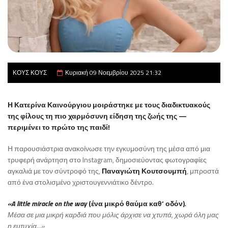
ΚΟΥΣ ΚΟΥΣ
Κυριακή 09 Νοεμβρίου 2025 21:32
Η Κατερίνα Καινούργιου μοιράστηκε με τους διαδικτυακούς
της φίλους τη πιο χαρμόσυνη είδηση της ζωής της —
περιμένει το πρώτο της παιδί!
Η παρουσιάστρια ανακοίνωσε την εγκυμοσύνη της μέσα από μια
τρυφερή ανάρτηση στο Instagram, δημοσιεύοντας φωτογραφίες
αγκαλιά με τον σύντροφό της,
Παναγιώτη Κουτσουμπή
, μπροστά
από ένα στολισμένο χριστουγεννιάτικο δέντρο.
«A little miracle on the way
(ένα μικρό θαύμα καθ’ οδόν)
.
Μέσα σε μια μικρή καρδιά που μόλις άρχισε να χτυπά, χωρά όλη μας
η ευτυχία…»
,