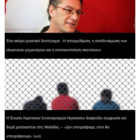
Ένα ακόμη εργατικό δυστύχημα - Η απορρύθμιση, η αποδυνάμωση των
ελεγκτικών μηχανισμών και η εντατικοποίηση σκοτώνουν
Η Ένωση Αγροτικών Συνεταιρισμών Ηρακλείου διαψεύδει συμφωνία για
δομή μεταναστών στις Μαλάδες – «Δεν υπογράψαμε, ούτε θα
υπογράψουμε» (vid)