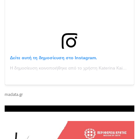
Δείτε αυτή τη δημοσίευση στο Instagram.
Η δημοσίευση κοινοποιήθηκε από το χρήστη Katerina Kainourgiou Official (@katken85)
madata.gr