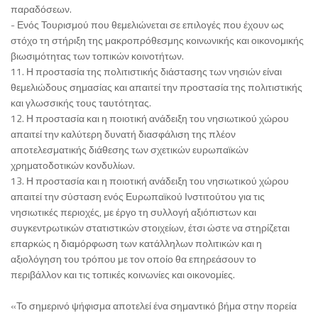
παραδόσεων.
- Ενός Τουρισμού που θεμελιώνεται σε επιλογές που έχουν ως
στόχο τη στήριξη της μακροπρόθεσμης κοινωνικής και οικονομικής
βιωσιμότητας των τοπικών κοινοτήτων.
11. Η προστασία της πολιτιστικής διάστασης των νησιών είναι
θεμελιώδους σημασίας και απαιτεί την προστασία της πολιτιστικής
και γλωσσικής τους ταυτότητας.
12. Η προστασία και η ποιοτική ανάδειξη του νησιωτικού χώρου
απαιτεί την καλύτερη δυνατή διασφάλιση της πλέον
αποτελεσματικής διάθεσης των σχετικών ευρωπαϊκών
χρηματοδοτικών κονδυλίων.
13. Η προστασία και η ποιοτική ανάδειξη του νησιωτικού χώρου
απαιτεί την σύσταση ενός Ευρωπαϊκού Ινστιτούτου για τις
νησιωτικές περιοχές, με έργο τη συλλογή αξιόπιστων και
συγκεντρωτικών στατιστικών στοιχείων, έτσι ώστε να στηρίζεται
επαρκώς η διαμόρφωση των κατάλληλων πολιτικών και η
αξιολόγηση του τρόπου με τον οποίο θα επηρεάσουν το
περιβάλλον και τις τοπικές κοινωνίες και οικονομίες.
«Το σημερινό ψήφισμα αποτελεί ένα σημαντικό βήμα στην πορεία