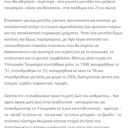
που θα οδηγήσει - σιγά σιγά - στο γνωστό μοντέλο του μαζικού
τουρισμού «ήλιος και θάλασσα», στα πρόθυρα του 21ου αιώνα
Επρόκειτο για ένα μοντέλο χαοτικό, ασυντόνιστο και ατοπικό, με
αποκλειστικό στόχο τη στυγνή εκμετάλλευση των φυσικών πόρων
για την αποκλειστική παραγωγή χρήματος. Ήταν ένα μοντέλο δίχως
κανόνες και δίχως περιορισμούς, με λίγα λόγια απουσία του
οποιουδήποτε πλαισίου πολιτικών που θα έπρεπε να
διακανονίσουν την αυστηρή του σχέση του με το κοινωνικό, το
πολιτιστικό και το φυσικό περιβάλλον. Μήπως είναι τυχαίο ότι
Υπουργείο Τουρισμού συστάθηκε μόλις το 1988, καταργήθηκε το
‘91, επανιδρύθηκε το ‘93, καταργήθηκε εκ νέου το ‘96 και
επανιδρύθηκε για άλλη μια φορά το 2004, διατηρώντας έκτοτε ένα
άνευρο, σχεδόν παρασιτικό, προφίλ ;
Λέγεται ότι «η αναδουλειά τρώει τη μισή ζωή του ανθρώπου». Και
αφού έφαγε μισή ζωή στην αναδουλειά - καταργώντας και
επανιδρύοντας το Υπουργείο το πρωί και επιδοτώντας - αμέτοχο -
το «φτιάξ’ το όπου να ΄ναι και καν’ το όπως μπορείς» το βράδυ - το
πολιτικό σύστημα θεώρησε κάποια στιγμή ότι ήταν πια
αναπόφευκτη η ανάγκη οργάνωσης των ροών του εγχώριου