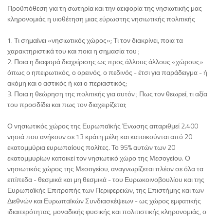
Προϋπόθεση για τη σωτηρία και την αειφορία της νησιωτικής μας
κληρονομιάς η υιοθέτηση μιας εύρωστης νησιωτικής πολιτικής
1. Τι σημαίνει «νησιωτικός χώρος»; Τι τον διακρίνει, ποια τα
χαρακτηριστικά του και ποια η σημασία του ;
2. Ποια η διαφορά διαχείρισης ως προς άλλους άλλους «χώρους»
όπως ο ηπειρωτικός, ο ορεινός, ο πεδινός - έτσι για παράδειγμα - ή
ακόμη και ο αστικός ή και ο περιαστικός;
3. Ποια η θεώρηση της πολιτικής για αυτόν ; Πως τον θεωρεί, τι αξία
του προσδίδει και πως τον διαχειρίζεται;
Ο νησιωτικός χώρος της Ευρωπαϊκής Ένωσης απαριθμεί 2.400
νησιά που ανήκουν σε 13 κράτη μέλη και κατοικούνται από 20
εκατομμύρια ευρωπαίους πολίτες. Το 95% αυτών των 20
εκατομμυρίων κατοικεί τον νησιωτικό χώρο της Μεσογείου. Ο
νησιωτικός χώρος της Μεσογείου, αναγνωρίζεται πλέον σε όλα τα
επίπεδα - θεσμικά και μη θεσμικά - του Ευρωκοινοβουλίου και της
Ευρωπαϊκής Επιτροπής των Περιφερειών, της Επιστήμης και των
Διεθνών και Ευρωπαϊκών Συνδιασκέψεων - ως χώρος εμφατικής
ιδιαιτερότητας, μοναδικής φυσικής και πολιτιστικής κληρονομιάς, ο