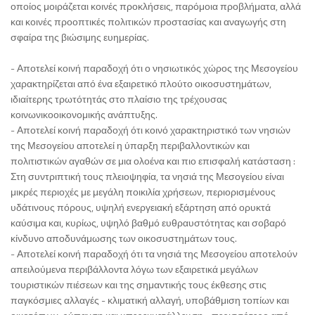
οποίος μοιράζεται κοινές προκλήσεις, παρόμοια προβλήματα, αλλά
και κοινές προοπτικές πολιτικών προστασίας και αναγωγής στη
σφαίρα της βιώσιμης ευημερίας.
- Αποτελεί κοινή παραδοχή ότι ο νησιωτικός χώρος της Μεσογείου
χαρακτηρίζεται από ένα εξαιρετικό πλούτο οικοσυστημάτων,
ιδιαίτερης τρωτότητάς στο πλαίσιο της τρέχουσας
κοινωνικοοικονομικής ανάπτυξης.
- Αποτελεί κοινή παραδοχή ότι κοινό χαρακτηριστικό των νησιών
της Μεσογείου αποτελεί η ύπαρξη περιβαλλοντικών και
πολιτιστικών αγαθών σε μια ολοένα και πιο επισφαλή κατάσταση :
Στη συντριπτική τους πλειοψηφία, τα νησιά της Μεσογείου είναι
μικρές περιοχές με μεγάλη ποικιλία χρήσεων, περιορισμένους
υδάτινους πόρους, υψηλή ενεργειακή εξάρτηση από ορυκτά
καύσιμα και, κυρίως, υψηλό βαθμό ευθραυστότητας και σοβαρό
κίνδυνο αποδυνάμωσης των οικοσυστημάτων τους.
- Αποτελεί κοινή παραδοχή ότι τα νησιά της Μεσογείου αποτελούν
απειλούμενα περιβάλλοντα λόγω των εξαιρετικά μεγάλων
τουριστικών πιέσεων και της σημαντικής τους έκθεσης στις
παγκόσμιες αλλαγές - κλιματική αλλαγή, υποβάθμιση τοπίων και