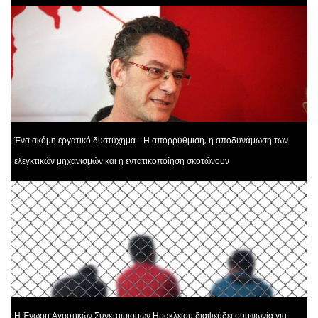
Ένα ακόμη εργατικό δυστύχημα - Η απορρύθμιση, η αποδυνάμωση των
ελεγκτικών μηχανισμών και η εντατικοποίηση σκοτώνουν
Η Ένωση Αγροτικών Συνεταιρισμών Ηρακλείου διαψεύδει συμφωνία για