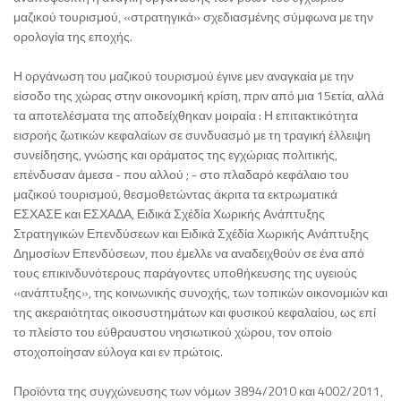
μαζικού τουρισμού, «στρατηγικά» σχεδιασμένης σύμφωνα με την
ορολογία της εποχής.
Η οργάνωση του μαζικού τουρισμού έγινε μεν αναγκαία με την
είσοδο της χώρας στην οικονομική κρίση, πριν από μια 15ετία, αλλά
τα αποτελέσματα της αποδείχθηκαν μοιραία : Η επιτακτικότητα
εισροής ζωτικών κεφαλαίων σε συνδυασμό με τη τραγική έλλειψη
συνείδησης, γνώσης και οράματος της εγχώριας πολιτικής,
επένδυσαν άμεσα - που αλλού ; - στο πλαδαρό κεφάλαιο του
μαζικού τουρισμού, θεσμοθετώντας άκριτα τα εκτρωματικά
ΕΣΧΑΣΕ και ΕΣΧΑΔΑ, Ειδικά Σχέδία Χωρικής Ανάπτυξης
Στρατηγικών Επενδύσεων και Ειδικά Σχέδία Χωρικής Ανάπτυξης
Δημοσίων Επενδύσεων, που έμελλε να αναδειχθούν σε ένα από
τους επικινδυνότερους παράγοντες υποθήκευσης της υγειούς
«ανάπτυξης», της κοινωνικής συνοχής, των τοπικών οικονομιών και
της ακεραιότητας οικοσυστημάτων και φυσικού κεφαλαίου, ως επί
το πλείστο του εύθραυστου νησιωτικού χώρου, τον οποίο
στοχοποίησαν εύλογα και εν πρώτοις.
Προϊόντα της συγχώνευσης των νόμων 3894/2010 και 4002/2011,