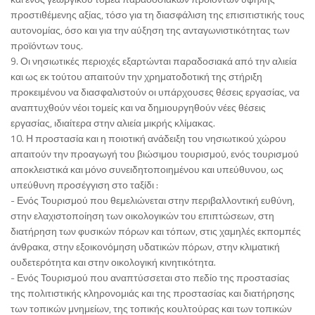
προστιθέμενης αξίας, τόσο για τη διασφάλιση της επισιτιστικής τους
αυτονομίας, όσο και για την αύξηση της ανταγωνιστικότητας των
προϊόντων τους.
9. Οι νησιωτικές περιοχές εξαρτώνται παραδοσιακά από την αλιεία
και ως εκ τούτου απαιτούν την χρηματοδοτική της στήριξη
προκειμένου να διασφαλιστούν οι υπάρχουσες θέσεις εργασίας, να
αναπτυχθούν νέοι τομείς και να δημιουργηθούν νέες θέσεις
εργασίας, ιδιαίτερα στην αλιεία μικρής κλίμακας.
10. Η προστασία και η ποιοτική ανάδειξη του νησιωτικού χώρου
απαιτούν την προαγωγή του βιώσιμου τουρισμού, ενός τουρισμού
αποκλειστικά και μόνο συνειδητοποιημένου και υπεύθυνου, ως
υπεύθυνη προσέγγιση στο ταξίδι :
- Ενός Τουρισμού που θεμελιώνεται στην περιβαλλοντική ευθύνη,
στην ελαχιστοποίηση των οικολογικών του επιπτώσεων, στη
διατήρηση των φυσικών πόρων και τόπων, στις χαμηλές εκπομπές
άνθρακα, στην εξοικονόμηση υδατικών πόρων, στην κλιματική
ουδετερότητα και στην οικολογική κινητικότητα.
- Ενός Τουρισμού που αναπτύσσεται στο πεδίο της προστασίας
της πολιτιστικής κληρονομιάς και της προστασίας και διατήρησης
των τοπικών μνημείων, της τοπικής κουλτούρας και των τοπικών