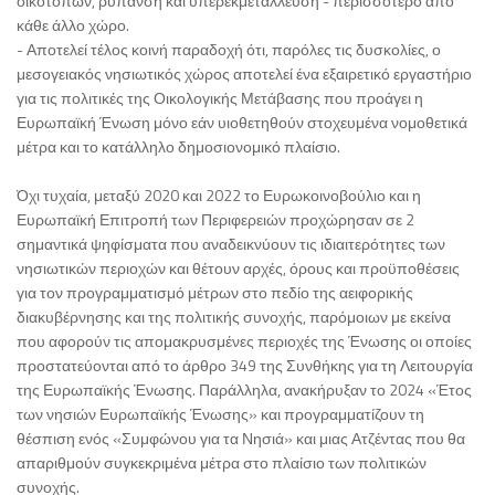
οικοτόπων, ρύπανση και υπερεκμετάλλευση - περισσότερο από
κάθε άλλο χώρο.
- Αποτελεί τέλος κοινή παραδοχή ότι, παρόλες τις δυσκολίες, ο
μεσογειακός νησιωτικός χώρος αποτελεί ένα εξαιρετικό εργαστήριο
για τις πολιτικές της Οικολογικής Μετάβασης που προάγει η
Ευρωπαϊκή Ένωση μόνο εάν υιοθετηθούν στοχευμένα νομοθετικά
μέτρα και το κατάλληλο δημοσιονομικό πλαίσιο.
Όχι τυχαία, μεταξύ 2020 και 2022 το Ευρωκοινοβούλιο και η
Ευρωπαϊκή Επιτροπή των Περιφερειών προχώρησαν σε 2
σημαντικά ψηφίσματα που αναδεικνύουν τις ιδιαιτερότητες των
νησιωτικών περιοχών και θέτουν αρχές, όρους και προϋποθέσεις
για τον προγραμματισμό μέτρων στο πεδίο της αειφορικής
διακυβέρνησης και της πολιτικής συνοχής, παρόμοιων με εκείνα
που αφορούν τις απομακρυσμένες περιοχές της Ένωσης οι οποίες
προστατεύονται από το άρθρο 349 της Συνθήκης για τη Λειτουργία
της Ευρωπαϊκής Ένωσης. Παράλληλα, ανακήρυξαν το 2024 «Έτος
των νησιών Ευρωπαϊκής Ένωσης» και προγραμματίζουν τη
θέσπιση ενός «Συμφώνου για τα Νησιά» και μιας Ατζέντας που θα
απαριθμούν συγκεκριμένα μέτρα στο πλαίσιο των πολιτικών
συνοχής.