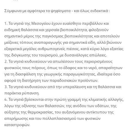
Σύμφωνα με αμφότερα τα ψηφίσματα - και όλως ενδεικτικά :
1. Τα νησιά της Μεσογείου έχουν ευαίσθητο περιβάλλον και
ενδημική θαλάσσια και χερσαία βιοποικιλότητα, φιλοξενούν
σημαντικό μέρος της παγκόσμιας βιοποικιλότητας και αποτελούν
μείζονες τόπους αναπαραγωγής για σημαντικά είδη, αλλά βιώνουν
εξαιρετικά μεγάλες ανθρωπογενείς πιέσεις, κατά κύριο λόγο εξαιτίας
της διόγκωσης του τουρισμού, με δυσανάλογες απώλειες.
2. Τα νησιά κινδυνεύουν να απωλέσουν τους περιορισμένους
φυσικούς τους πόρους, όπως το έδαφος και το νερό, απαραίτητων
για τη διασφάλιση της γεωργικής παραγωγικότητας, ιδιαίτερα όσο
αφορά τη διατήρηση των παραδοσιακών προϊόντων.
3. Τα νησιά κινδυνεύουν από την υπεραλίευση και τη θαλάσσια και
παράκτια ρύπανση.
4. Τα νησιά βρίσκονται στην πρώτη γραμμή της κλιματικής αλλαγής,
λόγω της οξίνισης των θαλασσών, της ανόδου των υδάτων, της
αύξησης της θερμοκρασίας, του αυξανόμενου αντίκτυπου της
απερήμωσης και του πολλαπλασιασμού των φυσικών
καταστροφών.