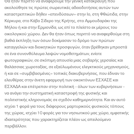
Θα ήταν περιττό να αναφέρουμε την γενική κατακραυγή που
ακολούθησε τις πρώτες σωρευτικές αδειοδοτήσεις αυτών των
καταστρεπτικών δήθεν «επενδύσεων» στην Ιο, στη Φθιώτιδα, στην
Κέρκυρα, στο Κάβο Σίδερο της Κρήτης, στο Αμμουδαράκι της
Μήλου ή και στην Ερμιονίδα, ως επί το πλείστο εκ μέρους του
οικολογικού χώρου. Δεν θα ήταν όπως περιττό να αναφερθούμε στη
βαθιά έκπληξη των όσων δοκίμασαν το δρόμο των πρώτων
καταγγελιών και διοικητικών προσφυγών, όταν βρέθηκαν μπροστά
σε ένα συνονθύλευμα λειψών νομοθετημάτων, ενίοτε
φωτογραφικών, σε σκόπιμη απουσία μιας σοβαρής χερσαίας και
θαλάσσιας χωροταξίας, σε εξαϋλωμένους ελεγκτικούς μηχανισμούς,
ή και σε «συμβιβασμένες» τοπικές διακυβερνήσεις, που έδιναν το
ελευθέρας στην άνετη εφαρμογή των οικοκτόνων ΕΣΧΑΣΕ και
ΕΣΧΑΔΑ και επέτρεπαν στην πολιτική - όλων των κυβερνήσεων -
να ανάγει την συστηματική καταστροφή της φυσικής και
πολιτιστικής κληρονομιάς σε σχεδόν καθημερινότητα. Και αν αυτό
ισχύει 1 φορά για τους διάφορους μαρτυρικούς φυσικούς τόπους
της χώρας, ισχύει 10 φορές για τον νησιωτικού μας χώρο, εμφατικής
ιδιαιτερότητας που χαρακτηρίζεται πλέον ως απειλούμενο
περιβάλλον.