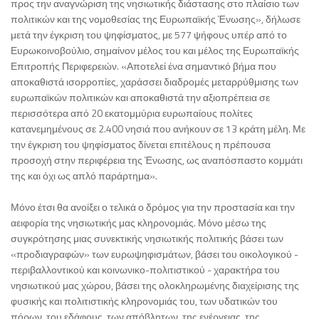
προς την αναγνώριση της νησιωτικής διάστασης στο πλαίσιο των
πολιτικών και της νομοθεσίας της Ευρωπαϊκής Ένωσης», δήλωσε
μετά την έγκριση του ψηφίσματος, με 577 ψήφους υπέρ από το
Ευρωκοινοβούλιο, σημαίνον μέλος του και μέλος της Ευρωπαϊκής
Επιτροπής Περιφερειών. «Αποτελεί ένα σημαντικό βήμα που
αποκαθιστά ισορροπίες, χαράσσει διαδρομές μεταρρύθμισης των
ευρωπαϊκών πολιτικών και αποκαθιστά την αξιοπρέπεια σε
περισσότερα από 20 εκατομμύρια ευρωπαίους πολίτες
κατανεμημένους σε 2.400 νησιά που ανήκουν σε 13 κράτη μέλη. Με
την έγκριση του ψηφίσματος δίνεται επιτέλους η πρέπουσα
προσοχή στην περιφέρεια της Ένωσης, ως αναπόσπαστο κομμάτι
της και όχι ως απλό παράρτημα».
Μόνο έτσι θα ανοίξει ο τελικά ο δρόμος για την προστασία και την
αειφορία της νησιωτικής μας κληρονομιάς. Μόνο μέσω της
συγκρότησης μιας συνεκτικής νησιωτικής πολιτικής βάσει των
«προδιαγραφών» των ευρωψηφισμάτων, βάσει του οικολογικού -
περιβαλλοντικού και κοινωνικο-πολιτιστικού - χαρακτήρα του
νησιωτικού μας χώρου, βάσει της ολοκληρωμένης διαχείρισης της
φυσικής και πολιτιστικής κληρονομιάς του, των υδατικών του
πόρων, του εδάφους, των απόβλητων, της ενέργειας, της