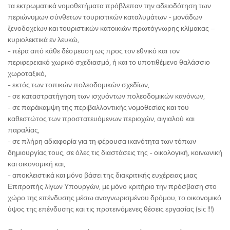
τα εκτρωματικά νομοθετήματα πρόβλεπαν την αδειοδότηση των
περιώνυμων σύνθετων τουριστικών καταλυμάτων - μονάδων
ξενοδοχείων και τουριστικών κατοικιών πρωτόγνωρης κλίμακας –
κυριολεκτικά εν λευκώ,
- πέρα από κάθε δέσμευση ως προς τον εθνικό και τον
περιφερειακό χωρικό σχεδιασμό, ή και το υποτιθέμενο θαλάσσιο
χωροταξικό,
- εκτός των τοπικών πολεοδομικών σχεδίων,
- σε καταστρατήγηση των ισχυόντων πολεοδομικών κανόνων,
- σε παράκαμψη της περιβαλλοντικής νομοθεσίας και του
καθεστώτος των προστατευόμενων περιοχών, αιγιαλού και
παραλίας,
- σε πλήρη αδιαφορία για τη φέρουσα ικανότητα των τόπων
δημιουργίας τους, σε όλες τις διαστάσεις της - οικολογική, κοινωνική
και οικονομική και,
- αποκλειστικά και μόνο βάσει της διακριτικής ευχέρειας μιας
Επιτροπής λίγων Υπουργών, με μόνο κριτήριο την πρόσβαση στο
χώρο της επένδυσης μέσω αναγνωρισμένου δρόμου, το οικονομικό
ύψος της επένδυσης και τις προτεινόμενες θέσεις εργασίας (sic !!!)