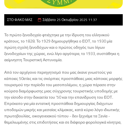
ΣΤΟ ΦΑΚΟ ΜΑΣ
Σάββατο 25 Οκτωβρίου 2025 11:37
Το πρώτο ξενοδοχείο φτιάχτηκε με την ίδρυση του ελληνικού
κράτους, το 1828. Το 1929 δημιουργήθηκε ο ΕΟΤ, το 1930 μία
πρώτη σχολή ξενοδόχων και ο πρώτος οδηγός των λίγων
ξενοδοχείων της χώρας, ενώ λίγο αργότερα, το 1933, συστάθηκε η
αείμνηστη Τουριστική Αστυνομία.
Από τον αρχέγονο περιηγητισμό που μας έκανε γνωστούς για
κάποιες 50ετίες και τις σκόρπιες προσπάθειες μιας κάποιας μορφής
τουρισμού την περίοδο του μεσοπολέμου, η χώρα πέρασε στην
κούρσα διαμόρφωσης μιας σύγχρονης τουριστικής υποδομής με
την είσοδο στην δεκαετία του ’50 και την επανίδρυση του ΕΟΤ.
Επρόκειτο για μία εντατική προσπάθεια δημιουργίας διάχυτων
υποδομών μικρής και μεσαίας κλίμακας, κατά κύριο λόγο ιδιωτικής
πρωτοβουλίας, οικογενειακού τύπου - δεν ξεχνάμε τα Ξενία -
θεμελιωμένης στις επιδοτήσεις και σε διάφορα φορολογικά κίνητρα,