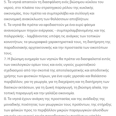
5. Τα νησιά απαιτούν τη διασφάλιση ενός βιώσιμου κύκλου του
νερού, στο πλαίσιο του στρατηγικού ρόλου της κυκλικής
οικονομίας, που πρέπει να συμπεριλάβει και συλλογή και
οικονομική ανακύκλωση των θαλάσσιων αποβλήτων.
6. Τα νησιά θα πρέπει να εφοδιαστούν με ένα ευρύ φάσμα
ανανεώσιμων πηγών ενέργειας - συμπεριλαμβανομένης και της
παλιρροϊκής - λαμβάνοντας υπόψη τις ανάγκες των τοπικών
κοινοτήτων, τα γεωγραφικά χαρακτηριστικά τους, τη διατήρηση της
παραδοσιακής αρχιτεκτονικής και την προστασία των οικοτόπων
τους.
7. Η βιώσιμη ευημερία των νησιών θα πρέπει να διασφαλιστεί εντός
των οικολογικών ορίων τους και ενός υγιούς χωροταξικού
σχεδιασμού από την σκοπιά της αποτελεσματικής και αποδοτικής
χρήσης των φυσικών πόρων, για ένα υγιές χερσαίο και θαλάσσιο
περιβάλλον, για τη γεωργία, για τη διαχείριση και τη διατήρηση των
δασικών εκτάσεων, για τη ζωική παραγωγή, τη βιώσιμη αλιεία, την
τοπική παραγωγή και την γαλάζια οικονομία.
8. Τα νησιά έχουν ανάγκη της προστασίας και της ανάδειξης της
μοναδικής ποιότητας των γεωργικών τους προϊόντων, της στήριξης
των φιλικών προς το περιβάλλον μικρών παραγωγικών αλυσίδων
και ενός γεωργικού τομέα παραδοσιακών προϊόντων υψηλής