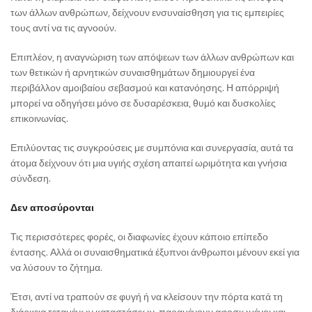
των άλλων ανθρώπων, δείχνουν ενσυναίσθηση για τις εμπειρίες
τους αντί να τις αγνοούν.
Επιπλέον, η αναγνώριση των απόψεων των άλλων ανθρώπων και
των θετικών ή αρνητικών συναισθημάτων δημιουργεί ένα
περιβάλλον αμοιβαίου σεβασμού και κατανόησης. Η απόρριψή
μπορεί να οδηγήσει μόνο σε δυσαρέσκεια, θυμό και δυσκολίες
επικοινωνίας.
Επιλύοντας τις συγκρούσεις με συμπόνια και συνεργασία, αυτά τα
άτομα δείχνουν ότι μια υγιής σχέση απαιτεί ωριμότητα και γνήσια
σύνδεση.
Δεν αποσύρονται
Τις περισσότερες φορές, οι διαφωνίες έχουν κάποιο επίπεδο
έντασης. Αλλά οι συναισθηματικά έξυπνοι άνθρωποι μένουν εκεί για
να λύσουν το ζήτημα.
Έτσι, αντί να τραπούν σε φυγή ή να κλείσουν την πόρτα κατά τη
διάρκεια τεταμένων καταστάσεων, παραμένουν αφοσιωμένοι και