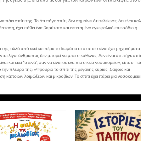
ει σπίτι της. Το ότι πήγε σπίτι, δεν σημαίνει ότι τελείωσε, ότι είναι καλ
τάσταση, έχει πάθει ένα βαρύτατο και εκτεταμένο εγκεφαλικό επεισόδιο η
εία της, αλλά από εκεί και πέρα το δωμάτιο στο οποίο είναι έχει μηχανήματα
ται λίγοι άνθρωποι, δεν μπορεί να μπει ο καθένας. Δεν είναι ότι πήγε σπίτ
ίναι και εκεί “στενά”, σαν να είναι σε ένα πιο οικείο νοσοκομείο», είπε ο Γ
την πλευρά της: «Φρούριο το σπίτι της μεγάλης κυρίας! Σαφώς και
ση κάποιων λοιμώξεων και μικροβίων. Το σπίτι έχει πάρει μια νοσοκομει