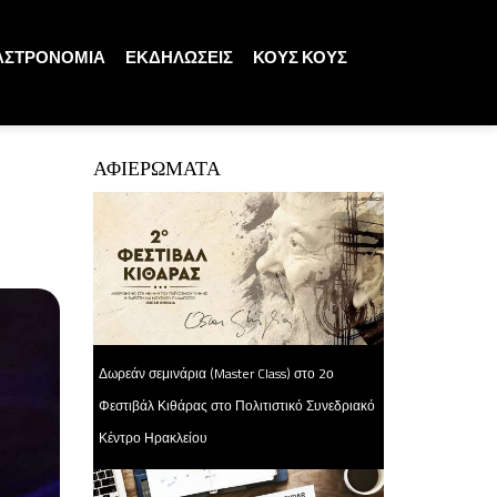
ΑΣΤΡΟΝΟΜΙΑ
ΕΚΔΗΛΩΣΕΙΣ
ΚΟΥΣ ΚΟΥΣ
ΑΦΙΕΡΩΜΑΤΑ
Δωρεάν σεμινάρια (Master Class) στο 2ο
Φεστιβάλ Κιθάρας στο Πολιτιστικό Συνεδριακό
Κέντρο Ηρακλείου