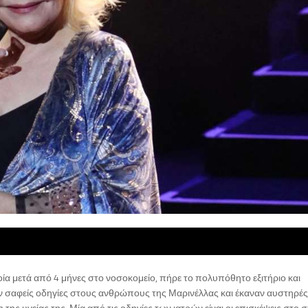
οία μετά από 4 μήνες στο νοσοκομείο, πήρε το πολυπόθητο εξιτήριο και
αν σαφείς οδηγίες στους ανθρώπους της Μαρινέλλας και έκαναν αυστηρές
ης υγείας της. Μία από τις οδηγίες των ιατρών είναι οι επισκέψεις στο σπ