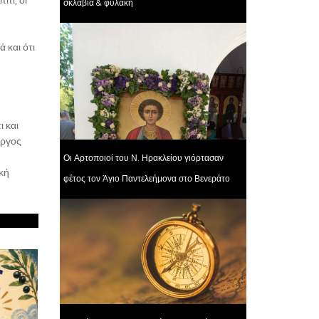
σκλαβιά & φυλακή
ά και ότι
ι και
ιώργος
Οι Αρτοποιοί του Ν. Ηρακλείου γιόρτασαν
ακή
φέτος τον Άγιο Παντελεήμονα στο Βενεράτο